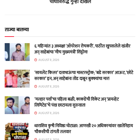
चौघांविरुद्ध गुन्हा दाखल
ताज्या बातम्या
६ महिन्यांत ३ अध्यक्ष! ‘ऑपरेशन रोचकरी’, पाठीत खुपसलेले खंजीर
अन् साहेबांचा ‘मीच मुख्यमंत्री’ सिंड्रोम!
AUGUST 8, 2026
‘सायलेंट किलर’ दत्ताभाऊंचा मास्टरस्ट्रोक; ‘बडे सरकार’ आऊट, ‘छोटे
सरकार’ इन, अन् साहेबांना तोंड दाबून बुक्क्यांचा मार!
AUGUST 8, 2026
‘मल्हार पर्वा’चा पहिला बळी, काकडेंची विकेट अन् ‘प्रायव्हेट
लिमिटेड’चे पंख छाटायला सुरुवात!
AUGUST 8, 2026
धाराशिव कृषी निविष्ठा घोटाळा: आणखी २० अधिकाऱ्यांवर खातेनिहाय
चौकशीची टांगती तलवार
AUGUST 8, 2026