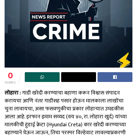
0
SHARES
लोहारा :
गाडी खरेदी करण्याचा बहाणा करून विश्वास संपादन
करायचा आणि नंतर गाडीसह पसार होऊन मालकाला लाखोंचा
चुना लावायचा, असा फसवणुकीचा प्रकार लोहाऱ्यात उघडकीस
आला आहे. इरफान इमाम सय्यद (वय ४०, रा. लोहारा खुर्द) यांच्या
मालकीची हुंडाई क्रेटा (Hyundai Creta) कार खरेदी करण्याच्या
बहाण्याने घेऊन जाऊन, तिचा परस्पर विल्हेवाट लावल्याप्रकरणी