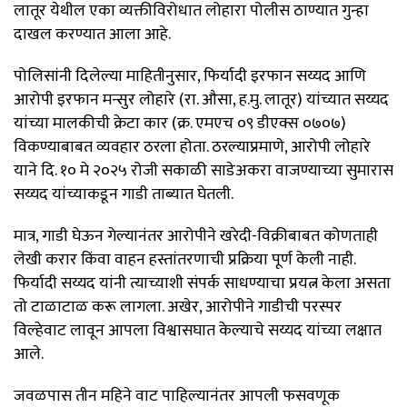
लातूर येथील एका व्यक्तीविरोधात लोहारा पोलीस ठाण्यात गुन्हा
दाखल करण्यात आला आहे.
पोलिसांनी दिलेल्या माहितीनुसार, फिर्यादी इरफान सय्यद आणि
आरोपी इरफान मन्सुर लोहारे (रा. औसा, ह.मु. लातूर) यांच्यात सय्यद
यांच्या मालकीची क्रेटा कार (क्र. एमएच ०९ डीएक्स ०७०७)
विकण्याबाबत व्यवहार ठरला होता. ठरल्याप्रमाणे, आरोपी लोहारे
याने दि. १० मे २०२५ रोजी सकाळी साडेअकरा वाजण्याच्या सुमारास
सय्यद यांच्याकडून गाडी ताब्यात घेतली.
मात्र, गाडी घेऊन गेल्यानंतर आरोपीने खरेदी-विक्रीबाबत कोणताही
लेखी करार किंवा वाहन हस्तांतरणाची प्रक्रिया पूर्ण केली नाही.
फिर्यादी सय्यद यांनी त्याच्याशी संपर्क साधण्याचा प्रयत्न केला असता
तो टाळाटाळ करू लागला. अखेर, आरोपीने गाडीची परस्पर
विल्हेवाट लावून आपला विश्वासघात केल्याचे सय्यद यांच्या लक्षात
आले.
जवळपास तीन महिने वाट पाहिल्यानंतर आपली फसवणूक