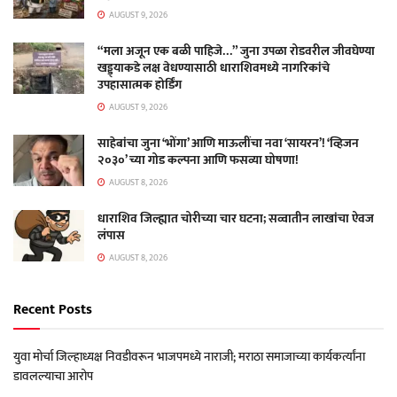
AUGUST 9, 2026
“मला अजून एक बळी पाहिजे…” जुना उपळा रोडवरील जीवघेण्या
खड्ड्याकडे लक्ष वेधण्यासाठी धाराशिवमध्ये नागरिकांचे
उपहासात्मक होर्डिंग
AUGUST 9, 2026
साहेबांचा जुना ‘भोंगा’ आणि माऊलींचा नवा ‘सायरन’! ‘व्हिजन
२०३०’ च्या गोड कल्पना आणि फसव्या घोषणा!
AUGUST 8, 2026
धाराशिव जिल्ह्यात चोरीच्या चार घटना; सव्वातीन लाखांचा ऐवज
लंपास
AUGUST 8, 2026
Recent Posts
युवा मोर्चा जिल्हाध्यक्ष निवडीवरून भाजपमध्ये नाराजी; मराठा समाजाच्या कार्यकर्त्यांना
डावलल्याचा आरोप