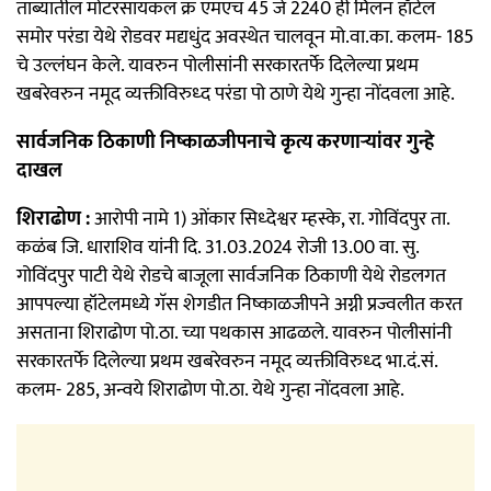
ताब्यातील मोटरसायकल क्र एमएच 45 जे 2240 ही मिलन हॉटेल
समोर परंडा येथे रोडवर मद्यधुंद अवस्थेत चालवून मो.वा.का. कलम- 185
चे उल्लंघन केले. यावरुन पोलीसांनी सरकारतर्फे दिलेल्या प्रथम
खबरेवरुन नमूद व्यक्तीविरुध्द परंडा पो ठाणे येथे गुन्हा नोंदवला आहे.
सार्वजनिक ठिकाणी निष्काळजीपनाचे कृत्य करणाऱ्यांवर गुन्हे
दाखल
शिराढोण :
आरोपी नामे 1) ओंकार सिध्देश्वर म्हस्के, रा. गोविंदपुर ता.
कळंब जि. धाराशिव यांनी दि. 31.03.2024 रोजी 13.00 वा. सु.
गोविंदपुर पाटी येथे रोडचे बाजूला सार्वजनिक ठिकाणी येथे रोडलगत
आपपल्या हॉटेलमध्ये गॅस शेगडीत निष्काळजीपने अग्नी प्रज्वलीत करत
असताना शिराढोण पो.ठा. च्या पथकास आढळले. यावरुन पोलीसांनी
सरकारतर्फे दिलेल्या प्रथम खबरेवरुन नमूद व्यक्तीविरुध्द भा.दं.सं.
कलम- 285, अन्वये शिराढोण पो.ठा. येथे गुन्हा नोंदवला आहे.