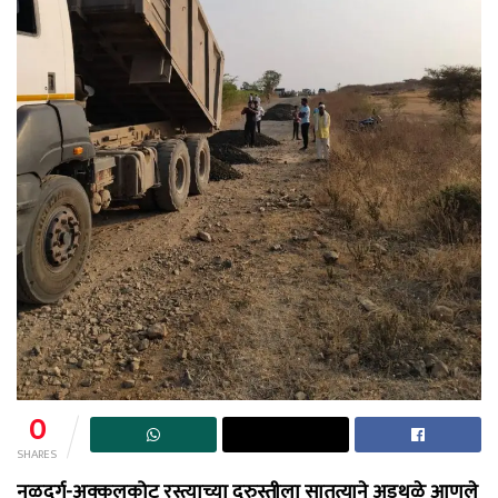
0
SHARES
नळदुर्ग-अक्कलकोट रस्त्याच्या दुरुस्तीला सातत्याने अडथळे आणले