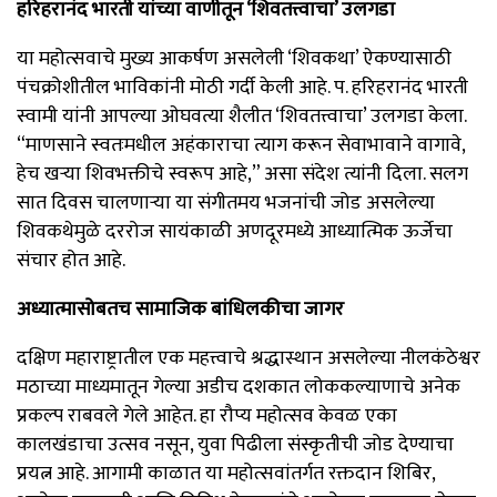
हरिहरानंद भारती यांच्या वाणीतून ‘शिवतत्त्वाचा’ उलगडा
या महोत्सवाचे मुख्य आकर्षण असलेली ‘शिवकथा’ ऐकण्यासाठी
पंचक्रोशीतील भाविकांनी मोठी गर्दी केली आहे. प. हरिहरानंद भारती
स्वामी यांनी आपल्या ओघवत्या शैलीत ‘शिवतत्त्वाचा’ उलगडा केला.
“माणसाने स्वतःमधील अहंकाराचा त्याग करून सेवाभावाने वागावे,
हेच खऱ्या शिवभक्तीचे स्वरूप आहे,” असा संदेश त्यांनी दिला. सलग
सात दिवस चालणाऱ्या या संगीतमय भजनांची जोड असलेल्या
शिवकथेमुळे दररोज सायंकाळी अणदूरमध्ये आध्यात्मिक ऊर्जेचा
संचार होत आहे.
अध्यात्मासोबतच सामाजिक बांधिलकीचा जागर
दक्षिण महाराष्ट्रातील एक महत्त्वाचे श्रद्धास्थान असलेल्या नीलकंठेश्वर
मठाच्या माध्यमातून गेल्या अडीच दशकात लोककल्याणाचे अनेक
प्रकल्प राबवले गेले आहेत. हा रौप्य महोत्सव केवळ एका
कालखंडाचा उत्सव नसून, युवा पिढीला संस्कृतीची जोड देण्याचा
प्रयत्न आहे. आगामी काळात या महोत्सवांतर्गत रक्तदान शिबिर,