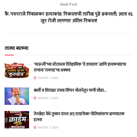
Next Post
कै. पवनराजे निंबाळकर हत्याकांड: निकालाची तारीख पुढे ढकलली; आता १६
जून रोजी लागणार अंतिम निकाल!
ताज्या बातम्या
‘माऊली’च्या स्टेटसला ऐतिहासिक ‘दे दणादण’ आणि हायकमांडचा
राणांना ‘रायगड’चा धक्का!
AUGUST 5, 2026
बार्शी व शिराळा उपसा सिंचन योजनेतून पाणी सोडा…
AUGUST 5, 2026
तेरखेडा येथे तुफान दंगल अन् दगडफेक! पोलिसांवरच प्राणघातक
हल्ला
AUGUST 5, 2026