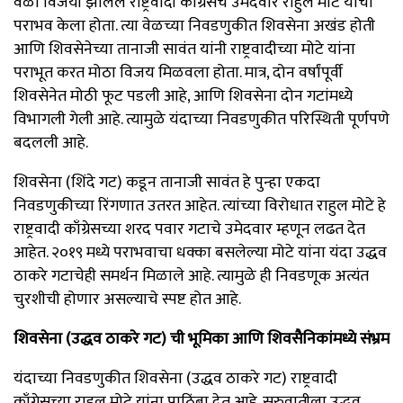
वेळा विजयी झालेले राष्ट्रवादी काँग्रेसचे उमेदवार राहुल मोटे यांचा
पराभव केला होता. त्या वेळच्या निवडणुकीत शिवसेना अखंड होती
आणि शिवसेनेच्या तानाजी सावंत यांनी राष्ट्रवादीच्या मोटे यांना
पराभूत करत मोठा विजय मिळवला होता. मात्र, दोन वर्षांपूर्वी
शिवसेनेत मोठी फूट पडली आहे, आणि शिवसेना दोन गटांमध्ये
विभागली गेली आहे. त्यामुळे यंदाच्या निवडणुकीत परिस्थिती पूर्णपणे
बदलली आहे.
शिवसेना (शिंदे गट) कडून तानाजी सावंत हे पुन्हा एकदा
निवडणुकीच्या रिंगणात उतरत आहेत. त्यांच्या विरोधात राहुल मोटे हे
राष्ट्रवादी काँग्रेसच्या शरद पवार गटाचे उमेदवार म्हणून लढत देत
आहेत. २०१९ मध्ये पराभवाचा धक्का बसलेल्या मोटे यांना यंदा उद्धव
ठाकरे गटाचेही समर्थन मिळाले आहे. त्यामुळे ही निवडणूक अत्यंत
चुरशीची होणार असल्याचे स्पष्ट होत आहे.
शिवसेना (उद्धव ठाकरे गट) ची भूमिका आणि शिवसैनिकांमध्ये संभ्रम
यंदाच्या निवडणुकीत शिवसेना (उद्धव ठाकरे गट) राष्ट्रवादी
काँग्रेसच्या राहुल मोटे यांना पाठिंबा देत आहे. सुरुवातीला उद्धव