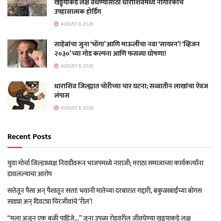
खड्ड्याकडे लक्ष वेधण्यासाठी धाराशिवमध्ये नागरिकांचे
उपहासात्मक होर्डिंग
AUGUST 9, 2026
साहेबांचा जुना ‘भोंगा’ आणि माऊलींचा नवा ‘सायरन’! ‘व्हिजन
२०३०’ च्या गोड कल्पना आणि फसव्या घोषणा!
AUGUST 8, 2026
धाराशिव जिल्ह्यात चोरीच्या चार घटना; सव्वातीन लाखांचा ऐवज
लंपास
AUGUST 8, 2026
Recent Posts
युवा मोर्चा जिल्हाध्यक्ष निवडीवरून भाजपमध्ये नाराजी; मराठा समाजाच्या कार्यकर्त्यांना
डावलल्याचा आरोप
सत्तेतून पैसा अन् पैशातून सत्ता! भवानी मातेच्या दरबारात गद्दारी, बकुळाबाईंच्या बोगस
साड्या अन् दिवट्या चिरंजीवांचे ‘रील’!
“मला अजून एक बळी पाहिजे…” जुना उपळा रोडवरील जीवघेण्या खड्ड्याकडे लक्ष