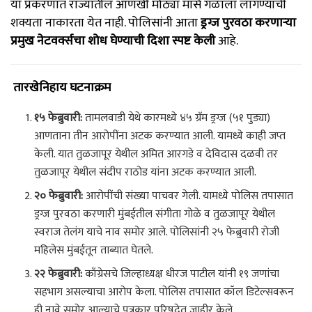
या प्रकरणात राज्यातील आणखी मोठ्या मासे गळाला लागण्याची
शक्यता नाकारता येत नाही. पोलिसांनी आता
ड्रग्ज पुरवठा करणाऱ्या
प्रमुख नेटवर्क्सचा शोध घेण्याची दिशा स्पष्ट केली
आहे.
तारखेनिहाय घटनाक्रम
१५ फेब्रुवारी:
तामलवाडी येथे कारमध्ये ४५ ग्रॅम ड्रग्ज (५१ पुड्या)
आणताना तीन आरोपींना अटक करण्यात आली. यामध्ये काही जप्त
केली. यात तुळजापूर येथील अमित आरगडे व देविदास दळवी तर
तुळजापूर येथील संदीप राठोड यांना अटक करण्यात आली.
२० फेब्रुवारी:
आरोपींची संख्या पाचवर गेली. यामध्ये पोलिस तपासात
ड्रग्ज पुरवठा करणारी मुंबईतील संगीता गोळे व तुळजापूर येथील
स्वराज तेलंग याचे नाव समोर आले. पोलिसांनी २५ फेब्रुवारी रोजी
महिलेस मुंबईतून ताब्यात घेतले.
२२ फेब्रुवारी:
काँग्रेसचे जिल्हाध्यक्ष धीरज पाटील यांनी १९ जणांचा
सहभाग असल्याचा आरोप केला. पोलिस तपासात कॉल डिटेल्सवरून
ही नावे समोर आल्याचे पत्रकार परिषदेत जाहीर केले.