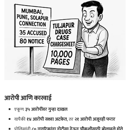
आरोपी आणि कारवाई
एकूण
३५ आरोपींवर गुन्हा दाखल
यापैकी
१४ आरोपी सध्या अटकेत
, तर
२१ आरोपी अजूनही फरार
पोलिसांनी
८० नागरिकांना नोटीसा देऊन चौकशीसाठी बोलावले होते