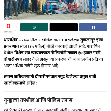
0
SHARES
धाराशिव –
राज्यातील सर्वाधिक गाजत असलेल्या
तुळजापूर ड्रग्ज
प्रकरणात
आज (१५ एप्रिल) मोठी कारवाई झाली आहे. धाराशिव
येथील
विशेष सत्र न्यायालयात पोलिसांनी तब्बल १० हजार पानी
दोषारोपपत्र सादर
केले असून, या प्रकरणाची न्यायालयीन प्रक्रिया
आता अधिक गतीने सुरू होणार आहे.
तपास अधिकाऱ्यांनी दोषारोपपत्रात नमूद केलेल्या प्रमुख बाबी
खालीलप्रमाणे आहेत :
गुन्ह्याचा तपशील आणि पोलिस तपास
१४ फेब्रुवारी २०२५ रोजी तामलवाडी पोलीस ठाण्यात या प्रकरणी