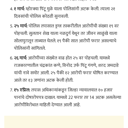
१ मार्च:
म्होरक्या पिंटू मुळे याला पोलिसांनी अटक केली. त्याला २१
दिवसांची पोलिस कोठडी सुनावली.
२५ मार्च:
पोलिस तपासात ड्रग्ज तस्करीतील आरोपींची संख्या १९ वर
पोहचली. सुलतान शेख याला नळदुर्ग येथून तर जीवन साळुंखे याला
सोलापुरातून ताब्यात घेतले. १९ पैकी सात आरोपी फरार असल्याचे
पोलिसांनी सांगितले.
२६ मार्च:
आरोपींच्या संख्येत वाढ होत २५ वर पोहचली. यामध्ये
राजकारणातील चंद्रकांत कणे, विनोद उर्फ पिंटू गंगणे, शरद जमदाडे
यांची नावे समोर आली. २५ पैकी १२ आरोपी फरार घोषित करण्यात
आले तर १३ जणांना अटक केली होती.
१५ एप्रिल:
तपास अधिकाऱ्यांकडून जिल्हा न्यायालयात १० हजार
पानांचे दोषारोपपत्र दाखल. यामध्ये 22 फरार तर 14 अटक असलेल्या
आरोपींविरोधात माहिती देण्यात आली आहे.