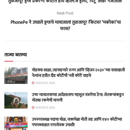
तुळजापूर ड्रग्ज प्रकरण: कोर्टात हाय व्होल्टेज ड्रामा, ‘पिटू’ अखेर गजाआड!
Next Post
PhonePe ने उघडले ड्रग्जचे मायाजाल! तुळजापूर रॅकेटवर ‘मकोका’चा
फास?
ताज्या बातम्या
मोडक्या शाळा, तडफडणारे रुग्ण आणि ‘व्हिजन २०३०’ च्या नावाखाली
नेत्यांना हवीत दीड कोटींची ‘नवी कोरी’ वाहने!
AUGUST 8, 2026
उच्च न्यायालयाच्या आदेशालाच महसूल यंत्रणेचा ठेंगा: शेतकऱ्यांकडून
मोठ्या रकमेची मागणी
AUGUST 8, 2026
उपनगराध्यक्ष पदाचा घोळ, नाकापेक्षा मोती जड आणि १४० कोटींच्या
पंचपक्वान्नात नगरसेवक उपाशी!