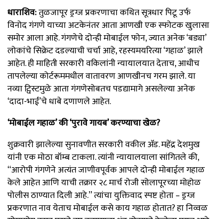
धाराशिव:
तुळजापूर ड्रग्ज प्रकरणाचा कथित सूत्रधार पिटू उर्फ
विनोद गंगणे याच्या अटकेनंतर आता आणखी एक स्फोटक खुलासा
समोर आला आहे. गंगणेचे दोन्ही मोबाईल फोन, ज्यात अनेक ‘बड्या’
लोकांचे सिक्रेट दडल्याची चर्चा आहे, रहस्यमयरित्या ‘गहाळ’ झाले
आहेत. ही माहिती सरकारी वकिलांनी न्यायालयात देताच, आधीच
तापलेल्या कोर्टरूममधील वातावरण आणखीनच गरम झाले. या
नव्या ट्विस्टमुळे आता गंगणेसोबतच पडद्यामागे असलेल्या अनेक
‘दादा-भाईं’चे धाबे दणाणले आहेत.
‘मोबाईल गहाळ’ की ‘पुरावे गायब’ करण्याचा खेळ?
शुक्रवारी झालेल्या सुनावणीत सरकारी वकील ॲड. महेंद्र देशमुख
यांनी एक मोठा बॉम्ब टाकला. त्यांनी न्यायालयाला सांगितले की,
“आरोपी गंगणेने अत्यंत जाणीवपूर्वक आपले दोन्ही मोबाईल गहाळ
केले आहेत आणि याची तक्रार २८ मार्च रोजी सोलापूरच्या मोहोळ
पोलीस ठाण्यात दिली आहे.” त्यांचा युक्तिवाद स्पष्ट होता – ड्रग्ज
प्रकरणात नाव येताच मोबाईल कसे काय गहाळ होतात? हा निव्वळ