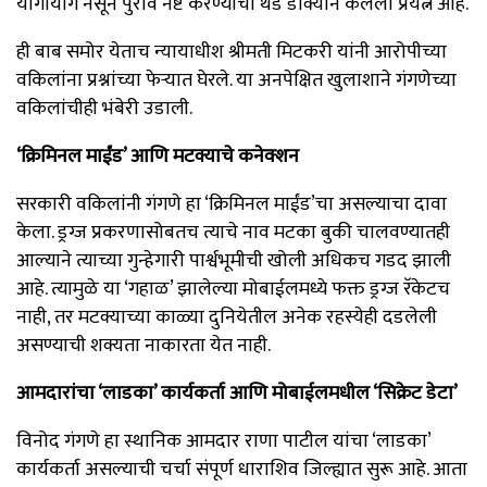
योगायोग नसून पुरावे नष्ट करण्याचा थंड डोक्याने केलेला प्रयत्न आहे.
ही बाब समोर येताच न्यायाधीश श्रीमती मिटकरी यांनी आरोपीच्या
वकिलांना प्रश्नांच्या फेऱ्यात घेरले. या अनपेक्षित खुलाशाने गंगणेच्या
वकिलांचीही भंबेरी उडाली.
‘क्रिमिनल माईंड’ आणि मटक्याचे कनेक्शन
सरकारी वकिलांनी गंगणे हा ‘क्रिमिनल माईंड’चा असल्याचा दावा
केला. ड्रग्ज प्रकरणासोबतच त्याचे नाव मटका बुकी चालवण्यातही
आल्याने त्याच्या गुन्हेगारी पार्श्वभूमीची खोली अधिकच गडद झाली
आहे. त्यामुळे या ‘गहाळ’ झालेल्या मोबाईलमध्ये फक्त ड्रग्ज रॅकेटच
नाही, तर मटक्याच्या काळ्या दुनियेतील अनेक रहस्येही दडलेली
असण्याची शक्यता नाकारता येत नाही.
आमदारांचा ‘लाडका’ कार्यकर्ता आणि मोबाईलमधील ‘सिक्रेट डेटा’
विनोद गंगणे हा स्थानिक आमदार राणा पाटील यांचा ‘लाडका’
कार्यकर्ता असल्याची चर्चा संपूर्ण धाराशिव जिल्ह्यात सुरू आहे. आता