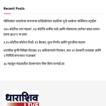
Recent Posts
पोलिसांवर दगडफेक करणाऱ्या दरोडेखोरांवर स्थानिक गुन्हे शाखेचा ‘सर्जिकल स्ट्राईक
२४० कोटींचा नवा ‘महाल’, १४ कोटींचे थकीत भाडे आणि मोक्याच्या जागेवर बांधा-वापरा-
हडपा (BOT) चा डाव!
१.१५ कोटींचा कोरोना निधी: ११ बैठका, शून्य निर्णय आणि गुरुजींचा संताप!
धाराशिव कृषी निविष्ठा घोटाळा: १४ अधिकाऱ्यांचे निलंबन, मात्र २९ शेतकरी उत्पादक आणि
२ निर्मिती कंपन्यांना ‘राजाश्रय’
३६ महसूल मंडळांतील शेतकऱ्यांना पीक विमा भरपाई द्या