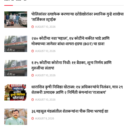
पोलिसांवर दगडफेक करणाऱ्या दरोडेखोरांवर स्थानिक गुन्हे शाखेचा
‘सर्जिकल स्ट्राईक
AUGUST 10, 2026
२४० कोटींचा नवा ‘महाल’, १४ कोटींचे थकीत भाडे आणि
मोक्याच्या जागेवर बांधा-वापरा-हडपा (BOT) चा डाव!
AUGUST 10, 2026
१.१५ कोटींचा कोरोना निधी: ११ बैठका, शून्य निर्णय आणि
गुरुजींचा संताप!
AUGUST 10, 2026
धाराशिव कृषी निविष्ठा घोटाळा: १४ अधिकाऱ्यांचे निलंबन, मात्र २९
शेतकरी उत्पादक आणि २ निर्मिती कंपन्यांना ‘राजाश्रय’
AUGUST 10, 2026
३६ महसूल मंडळांतील शेतकऱ्यांना पीक विमा भरपाई द्या
AUGUST 9, 2026