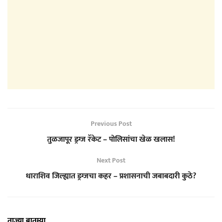
Previous Post
तुळजापूर ड्रग्ज रॅकेट – पोलिसांचा खेळ खलास!
Next Post
धाराशिव जिल्ह्यात ड्रग्जचा कहर – प्रशासनाची जबाबदारी कुठे?
ताज्या बातम्या