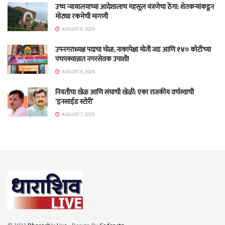
उच्च न्यायालयाच्या आदेशालाच महसूल यंत्रणेचा ठेंगा: शेतकऱ्यांकडून
मोठ्या रकमेची मागणी
AUGUST 8, 2026
उपनगराध्यक्ष पदाचा घोळ, नाकापेक्षा मोती जड आणि १४० कोटींच्या
पंचपक्वान्नात नगरसेवक उपाशी!
AUGUST 8, 2026
नियतीचा खेळ आणि संघाची खेळी: एका राजकीय वर्चस्वाची
‘इनसाईड स्टोरी’
AUGUST 7, 2026