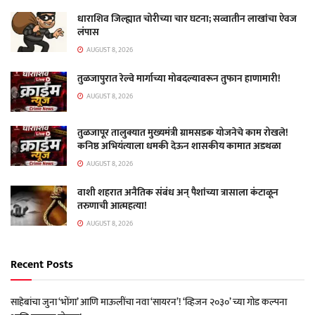
धाराशिव जिल्ह्यात चोरीच्या चार घटना; सव्वातीन लाखांचा ऐवज
लंपास
AUGUST 8, 2026
तुळजापुरात रेल्वे मार्गाच्या मोबदल्यावरून तुफान हाणामारी!
AUGUST 8, 2026
तुळजापूर तालुक्यात मुख्यमंत्री ग्रामसडक योजनेचे काम रोखले!
कनिष्ठ अभियंत्याला धमकी देऊन शासकीय कामात अडथळा
AUGUST 8, 2026
वाशी शहरात अनैतिक संबंध अन् पैशांच्या त्रासाला कंटाळून
तरुणाची आत्महत्या!
AUGUST 8, 2026
Recent Posts
साहेबांचा जुना ‘भोंगा’ आणि माऊलींचा नवा ‘सायरन’! ‘व्हिजन २०३०’ च्या गोड कल्पना