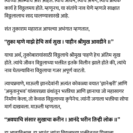
त्याच्या आत्म्याचे अंश आहेत. त्यांचे जीवन, त्यांचे अभंग, त्यांचे प्रत्येक
कार्य हे विठ्ठलमय होते. म्हणूनच, या संतांचे नाव घेणे म्हणजे साक्षात
विठ्ठलालाच साद घालण्यासारखे आहे.
संत तुकाराम महाराज आपल्या अभंगात म्हणतात,
“तुका म्हणे माझे हेचि सर्व सुख । पाहीन श्रीमुख आवडीने ॥”
याचा अर्थ, तुकोबारायांसाठी विठ्ठलाचे श्रीमुख पाहणे हेच अंतिम सुख
होते. त्यांचे जीवन विठ्ठलाच्या भक्तीत इतके विलीन झाले होते की, त्यांचे
नाव घेतल्याविना विठ्ठलाचा गजर अपूर्ण वाटतो.
त्याचप्रमाणे, माऊली ज्ञानदेवांनी अत्यंत कोवळ्या वयात ‘ज्ञानेश्वरी’ आणि
‘अमृतानुभव’ यांसारख्या ग्रंथांतून भक्तीचा आणि ज्ञानाचा जो महासागर
निर्माण केला, तो केवळ विठ्ठलाच्या कृपेनेच. त्यांनी जगाला भक्तीचा सोपा
मार्ग दाखवला. माऊली म्हणतात,
“अवघाचि संसार सुखाचा करीन । आनंदे भरीन तिन्ही लोक ॥”
हा आत्मविश्वास, हा आनंद त्यांना विठ्ठलाच्या भक्तीतूनच मिळाला.