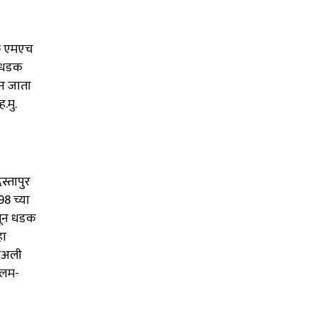
्र एमएच
ा धडक
न जाता
.मु.
स्तापुर
8 च्या
गून धडक
हा
ादअली
 कलम-