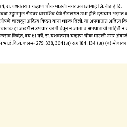
्षे, रा. यशवंतराव चव्हाण चौक माउली नगर अंबाजोगाई जि. बीड हे दि.
जवळ उड्डानपुल रोडवर धाराशिव येथे रोडलगत उभा होते. दरम्यान अज्ञात 
ळजीपणे चालवून अदित्य किदंत यांना धडक दिली. या अपघातात अदित्य किद
न चालक हा जखमीस उपचार कामी घेवून न जाता व अपघाताची माहिती न द
ुळराव किदंत, वय 61 वर्षे, रा. यशवंतराव चव्हाण चौक माउली नगर अंबा
ुन भा.दं.वि.सं. कलम- 279, 338, 304(अ) सह 184, 134 (अ) (ब) मोवाका