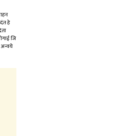
वाहन
ंत हे
ेता
जोगाई जि
 अन्वये