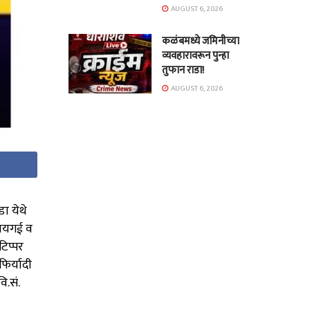
AUGUST 6, 2026
कळंबमध्ये जमिनीच्या
व्यवहारावरून पुन्हा
तुफान राडा!
AUGUST 6, 2026
ा येथे
हायगई व
िप्पर
िर्यादी
ि.सं.