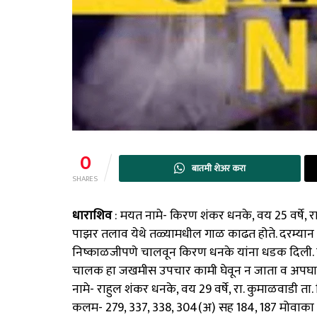
0
बातमी शेअर करा
SHARES
धाराशिव
: मयत नामे- किरण शंकर धनके, वय 25 वर्षे, रा
पाझर तलाव येथे तळ्यामधील गाळ काढत होते. दरम्यान टि
निष्काळजीपणे चालवून किरण धनके यांना धडक दिली. य
चालक हा जखमीस उपचार कामी घेवून न जाता व अपघाताच
नामे- राहुल शंकर धनके, वय 29 वर्षे, रा. कुमाळवाडी ता.
कलम- 279, 337, 338, 304(अ) सह 184, 187 मोवाका अन