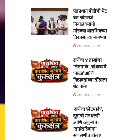
पंतप्रधान मोदींची भेट
घेत ओमराजे
निंबाळकरांनी
मांडल्या धाराशिवच्या
विकासाच्या मागण्या
AUGUST 7, 2026
राणेंचा ४ तासांचा
‘लेटमार्क’, बांधावरचे
‘नाट्य’ आणि
निष्ठावंतांच्या तोंडाला
थेट पाने!
AUGUST 7, 2026
राणेंचा ‘लेटमार्क’,
दूतांची मनधरणी
आणि ठाकुरांचा
‘ताईसाहेबांना’
सणसणीत टोला!