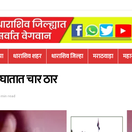
या
धाराशिव शहर
धाराशिव जिल्हा
मराठवाड़ा
महारा
पघातात चार ठार
 min read