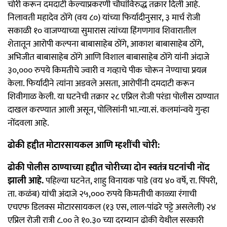
चोरी करून दमदाटी केल्याप्रकरणी चौघांविरुद्ध तक्रार दिली आहे.
निलावती महादेव ठोंगे (वय ८०) यांच्या फिर्यादीनुसार, ३ मार्च रोजी
सकाळी १० वाजण्याच्या सुमारास त्यांच्या हिंगणगाव शिवारातील
शेतातून आरोपी कल्पना बाबासाहेब ठोंगे, आकाश बाबासाहेब ठोंगे,
अभिजीत बाबासाहेब ठोंगे आणि विशाल बाबासाहेब ठोंगे यांनी अंदाजे
३०,००० रुपये किमतीचे ज्वारी व गव्हाचे पीक चोरून नेण्याचा प्रयत्न
केला. फिर्यादीने त्यांना अडवले असता, आरोपींनी दमदाटी करून
शिवीगाळ केली. या घटनेची तक्रार २८ एप्रिल रोजी परंडा पोलीस ठाण्यात
दाखल करण्यात आली असून, पोलिसांनी भा.न्या.सं. कलमांन्वये गुन्हा
नोंदवला आहे.
ढोकी हद्दीत मोटारसायकल आणि म्हशींची चोरी:
ढोकी पोलीस ठाण्याच्या हद्दीत चोरीच्या दोन स्वतंत्र घटनांची नोंद
झाली आहे.
पहिल्या घटनेत, शाहु विनायक पाडे (वय ४० वर्षे, रा. पिंपरी,
ता. कळंब) यांची अंदाजे २५,००० रुपये किमतीची काळ्या रंगाची
एचएफ डिलक्स मोटारसायकल (१३ एस, लाल-पांढरे पट्टे असलेली) २४
एप्रिल रोजी रात्री ८.०० ते १०.३० च्या दरम्यान ढोकी येथील सरकारी