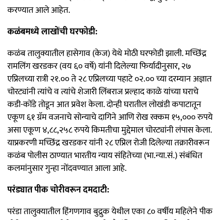
करण्यात आले आहेत.
कळंबमध्ये लाखोंची घरफोडी:
कळंब तालुक्यातील हासेगाव (केज) येथे मोठी घरफोडी झाली. मच्छिंद्र
रामलिंग खरडकर (वय ६० वर्षे) यांनी दिलेल्या फिर्यादीनुसार, २७
एप्रिलच्या रात्री २१.०० ते २८ एप्रिलच्या पहाटे ०२.०० च्या दरम्यान अज्ञात
चोरट्यांनी त्यांचे व त्यांचे शेजारी लिंबराज प्रल्हाद काळे यांच्या घराचे
कडी-कोंडे तोडून आत प्रवेश केला. दोन्ही घरातील लोखंडी कपाटातून
एकूण ६१ ग्रॅम वजनाचे सोन्याचे दागिने आणि रोख रक्कम १५,००० रुपये
असा एकूण ४,८८,२५८ रुपये किमतीचा मुद्देमाल चोरट्यांनी लंपास केला.
याप्रकरणी मच्छिंद्र खरडकर यांनी २८ एप्रिल रोजी दिलेल्या तक्रारीवरून
कळंब पोलीस ठाण्यात भारतीय न्याय संहितेच्या (भा.न्या.सं.) संबंधित
कलमांनुसार गुन्हा नोंदवण्यात आला आहे.
परंड्यात पीक चोरीवरून दमदाटी:
परंडा तालुक्यातील हिंगणगाव बुद्रुक येथील एका ८० वर्षीय महिलेने पीक