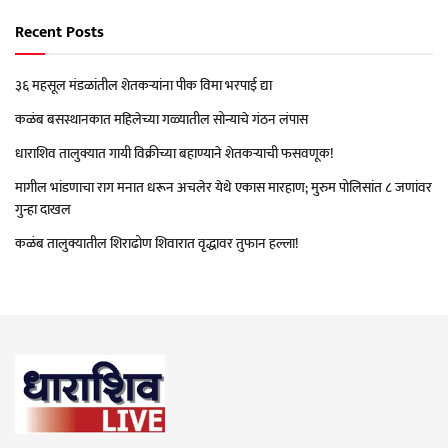
Recent Posts
३६ महसूल मंडळांतील शेतकऱ्यांना पीक विमा भरपाई द्या
कळंब बसस्थानकात महिलेच्या गळ्यातील सोन्याचे गंठन लंपास
धाराशिव तालुक्यात गायी विक्रीच्या बहाण्याने शेतकऱ्याची फसवणूक!
मागील भांडणाचा राग मनात धरून अचलेर येथे एकास मारहाण; मुरुम पोलिसांत ८ जणांवर
गुन्हा दाखल
कळंब तालुक्यातील शिराढोण शिवारात वृद्धावर तुफान हल्ला!