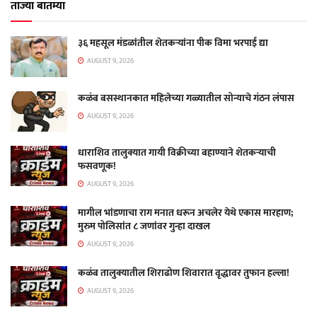
ताज्या बातम्या
३६ महसूल मंडळांतील शेतकऱ्यांना पीक विमा भरपाई द्या
AUGUST 9, 2026
कळंब बसस्थानकात महिलेच्या गळ्यातील सोन्याचे गंठन लंपास
AUGUST 9, 2026
धाराशिव तालुक्यात गायी विक्रीच्या बहाण्याने शेतकऱ्याची
फसवणूक!
AUGUST 9, 2026
मागील भांडणाचा राग मनात धरून अचलेर येथे एकास मारहाण;
मुरुम पोलिसांत ८ जणांवर गुन्हा दाखल
AUGUST 9, 2026
कळंब तालुक्यातील शिराढोण शिवारात वृद्धावर तुफान हल्ला!
AUGUST 9, 2026