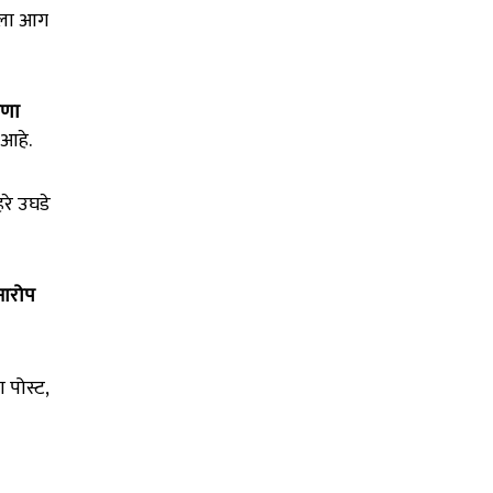
ाला आग
ाणा
आहे.
हरे उघडे
 आरोप
 पोस्ट,