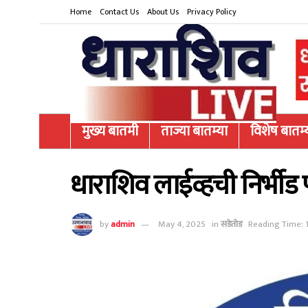
Home
Contact Us
About Us
Privacy Policy
मुख्य बातमी
ताज्या बातम्या
विशेष बातम्
धाराशिव लाईव्हची निर्भीड 
by
admin
May 4, 2025
in
सडेतोड
Reading Time: 