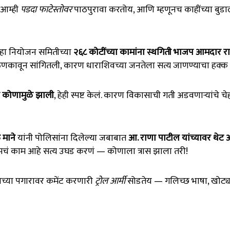
ा आम्ही
पडदा फाटेस्तोवर
पाठपुरावा करतोय, आणि म्हणूनच काहींच्या बुड
ल्हा नियोजन समितीच्या
२६८ कोटींच्या कामांना स्थगिती भाजप आमदार र
ठणकावून सांगितली, कारण धाराशिवच्या जनतेला सत्य जाणण्याचा हक्क 
ूक कोणामुळे झाली
, हेही स्पष्ट केलं. कारण विकासाची गती अडवणाऱ्यांचे चे
माने
यांनी पोलिसांना दिलेल्या जबाबात
आ. राणा पाटील यांच्यावर थेट
आमचं काम आहे सत्य उघड करणं — कोणाला त्रास झाला तरी!
ाच्या पगारावर कमेंट करणारी
ट्रोल आर्मी
सोडतेय — गलिच्छ भाषा, खोट्या