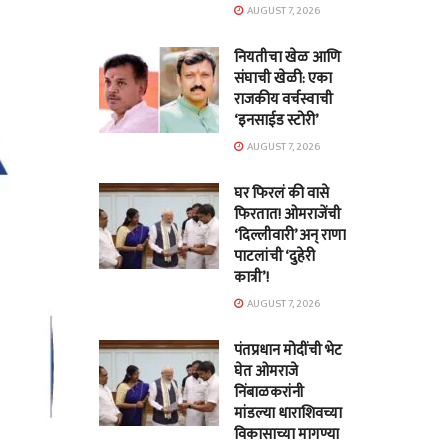
AUGUST 7, 2026
नियतीचा खेळ आणि
संघाची खेळी: एका
राजकीय वर्चस्वाची
‘इनसाईड स्टोरी’
AUGUST 7, 2026
घर फिरलं की वासे
फिरतात! ओमराजेंची
‘दिल्लीवारी’ अन् राणा
पाटलांची ‘दुहेरी
कात्री’!
AUGUST 7, 2026
पंतप्रधान मोदींची भेट
घेत ओमराजे
निंबाळकरांनी
मांडल्या धाराशिवच्या
विकासाच्या मागण्या