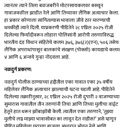
त्यानंतर त्याने तिला बळजबरीने मोटरसायकलवर बसवून
गावाजवळील झाडीत नेले आणि तिच्यावर लैंगिक अत्याचार केला.
हा प्रकार कोणाला सांगितल्यास भावाला जीवे ठार मारण्याची
धमकीही त्याने दिली. याप्रकरणी पीडितेने २८ एप्रिल २०२५ रोजी
दिलेल्या फिर्यादीवरून लोहारा पोलिसांनी आरोपी तरुणाविरुद्ध
भारतीय दंड विधान संहितेचे कलम ३७६, ३७६(२)(एन), ५०६ तसेच
लैंगिक अपराधांपासून बालकांचे संरक्षण (पोक्सो) कायद्याचे कलम
४ आणि ६ अन्वये गुन्हा नोंदवला आहे.
नळदुर्ग प्रकरण:
नळदुर्ग पोलीस ठाण्याच्या हद्दीतील एका गावात एका ३५ वर्षीय
महिलेवर लैंगिक अत्याचार झाल्याची घटना घडली आहे. पीडितेने
दिलेल्या तक्रारीनुसार, २८ एप्रिल २०२५ रोजी दुपारी २ वाजण्याच्या
सुमारास गावातील तीन तरुणांनी तिचा आणि तिच्या मुलीचा वाईट
हेतूने हात धरून झोंबाझोंबी केली. त्यातील एका तरुणाने, ‘तुझ्या
मुलीचे लग्न माझ्या भावासोबत का लावून देत नाहीस?’ असे म्हणून
पीडित महिलेला घराच्या बाजूला अंधारात ओढत नेले आणि