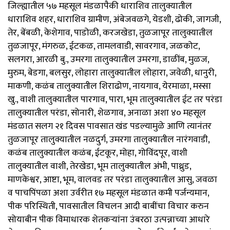
जिल्ह्यातील ५७ महसूल मंडळापैकी धाराशिव तालुक्यातील
धाराशिव शहर, धाराशिव ग्रामीण, अंबेजवळगे, येडशी, ढोकी, जागजी,
तेर, बेंबळी, केशेगाव, पाडोळी, करजखेडा, तुळजापूर तालुक्यातील
तुळजापूर, मंगरुळ, ईटकळ, तामलवाडी, सावरगाव, जळकोट,
सलगरा, आरळी बु., उमरगा तालुक्यातील उमरगा, डाळींब, मुळज,
मुरुम, बेडगा, बलसुर, लोहारा तालुक्यातील लोहारा, जवेळी, धानुरी,
माकणी, कळंब तालुक्यातील शिराढोण, नायगाव, येरमाळा, मस्सा
खु., वाशी तालुक्यातील पारगाव, पारा, भूम तालुक्यातील ईट तर परंडा
तालुक्यातील परंडा, सोनारी, शेळगाव, अनाळा अशा ४० महसूल
मंडळात सलग २१ दिवस पावसात खंड पडल्यामुळे आणि त्यानंतर
तुळजापूर तालुक्यातील नळदुर्ग, उमरगा तालुक्यातील नारंगवाडी,
कळंब तालुक्यातील कळंब, ईटकूर, मोहा, गोविंदपूर, वाशी
तालुक्यातील वाशी, तेरखेडा, भूम तालुक्यातील अंभी, पाथ्रुड,
माणकेश्वर, आष्टा, भूम, वालवड तर परंडा तालुक्यातील आसु, जवळा
व पाचपिंपळा अशा उर्वरीत १७ महसूल मंडळात कमी पर्जन्यमान,
पीक परिस्थिती, पावसातील विचलन आदी बाबींचा विचार करुन
सोयाबीन पीक विमाधारक शेतकऱ्यांना उंबरठा उत्पन्नाच्या आधारे