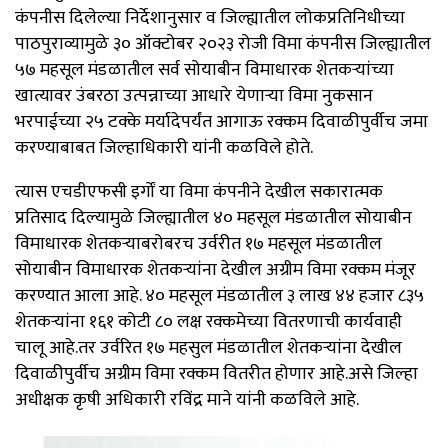
कंपनीस दिलेल्या निर्देशानुसार व जिल्ह्यातील लोकप्रतिनिधीच्या
पाठपुराव्यामुळे ३० ऑक्टोबर २०२३ रोजी विमा कंपनीस जिल्ह्यातील
५७ महसूल मंडळातील सर्व सोयाबीन विमाधारक शेतकऱ्यांच्या
खात्यावर उंबरठा उत्पन्नाच्या आधारे येणाऱ्या विमा नुकसान
भरपाईच्या २५ टक्के मर्यादेपर्यंत आगाऊ रक्कम दिवाळीपुर्वीच जमा
करण्याबाबत जिल्हाधिकारी यांनी कळविले होते.
त्यास एचडीएफसी इर्गों या विमा कंपनीने देखील सकारात्मक
प्रतिसाद दिल्यामुळे जिल्ह्यातील ४० महसूल मंडळातील सोयाबीन
विमाधारक शेतकऱ्याबरोबरच उर्वरीत १७ महसूल मंडळातील
सोयाबीन विमाधारक शेतकऱ्यांना देखील अग्रीम विमा रक्कम मंजूर
करण्यात आला आहे. ४० महसूल मंडळातील ३ लाख ४४ हजार ८३५
शेतकऱ्यांना १६१ कोटी ८० लक्ष रक्कमेच्या वितरणाची कार्यवाही
चालू आहे.तर उर्वरित १७ महसुल मंडळातील शेतकऱ्यांना देखील
दिवाळीपुर्वीच अग्रीम विमा रक्कम वितरीत होणार आहे.असे जिल्हा
अधीक्षक कृषी अधिकारी रविंद्र माने यांनी कळविले आहे.