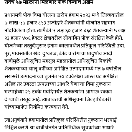
सर्वच ५७ मंडळांना मिळणार पीक विम्याचे अग्रीम
प्रधानमंत्री पीक विमा योजना खरीप हंगाम २०२३ मध्ये जिल्हयातील
७ लाख ५७ हजार ८५३ अर्जाद्वारे शेतकऱ्यांनी योजनेत सहभाग
नोंदविलेला होता. त्यापैकी ५ लक्ष ६० हजार ४६८ शेतकऱ्यांनी ५ लक्ष
२३ हजार ४०६ हेक्टर क्षेत्रावरील सोयाबिन पीक संरक्षित केले होते.
योजनेच्या तरतुदीनुसार हंगाम कालावधीत प्रतिकूल परिस्थिती उदा.
पूर, पावसातील खंड, दुष्काळ, कीड व रोगांचा प्रादुर्भाव आदी
बाबींमुळे अधिसूचित महसूल मंडळातील अधिसूचित पिकांचे
शेतकऱ्यांच्या चालू वर्षीच्या अपेक्षित उत्पादनामध्ये गत ७ वर्षातील
सरासरी उत्पादनाच्या तुलनेत ५० टक्केपेक्षा जास्त घट अपेक्षित
असेल तर उंबरठा उत्पन्नाच्या आधारे येणाऱ्या विमा नुकसान
भरपाईच्या २५ टक्के मर्यादेपर्यंत शेतकऱ्यांना आगाऊ रक्कम
देण्याची तरतूद आहे. त्याबाबतची अधिसूचना जिल्हाधिकारी
यांच्यामार्फत निर्गमित करण्यात येते.
त्याअनुषंगाने हंगामातील प्रतिकूल परिस्थितीत नुकसान भरपाई
निश्चित करणे. या बाबीअंतर्गत प्रातिनिधीक सूचकांच्या आधारे