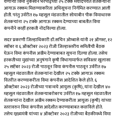
येणाऱ्या विमा नुकसान भरपाईच्या २५ टक्के मर्यादेपर्यंत शेतकऱ्यांना
आगाऊ रक्कम मिळण्याकरिता अधिसूचना निर्गमित करण्यात आली
होती. परंतु उर्वरीत १७ महसूल मंडळातील सोयाबीन पीक विमाधारक
शेतकऱ्यांना २५ टक्के आगाऊ रक्कम देण्याच्या बाबतीत विमा
कंपनीने काहीं हरकती नोंदविल्या होत्या.
सदर प्रकरणी जिल्हाधिकारी डॉ.सचिन ओम्बासे यांनी २१ ऑगस्ट, १२
सप्टेंबर व ६ ऑक्टोबर २०२३ रोजी जिल्हास्तरीय समितीची बैठक
घेऊन विमा कंपनीस अग्रीम देण्याबाबत सूचना दिल्या होत्या. तसेच
हरकतीच्या मुद्यांच्या अनुषंगाने कृषी विभागामार्फत सविस्तर खुलासा
२५ सप्टेंबर २०२३ रोजी पाठवून विमा कंपनीस पाठवून उर्वरीत १७
महसूल मंडळातील शेतकऱ्यांना देखील २५ टक्के आगाऊ रक्कम
वितरीत करण्याकरीता विमा कंपनीस आदेशित केले होते. ६
ऑक्टोबर २०२३ रोजीच्या पत्रान्वये आयुक्त (कृषि), यांना देखील ४०
महसूल मंडळातील शेतकऱ्याबरोबरच उर्वरीत १७ महसूल मंडळातील
शेतकऱ्यांना देखील अग्रीम रक्कम देण्याकरीता आयुक्त (कृषी) यांच्या
स्तरावरुन विमा कंपनीस आदेशीत करण्याबाबत कळविले होते.
तसेच मुख्यमंत्री यांच्या ४ ऑक्टोबर २०२३ रोजीच्या बैठकीमध्ये विमा