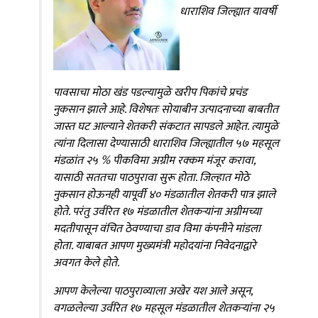
धाराशिव जिल्ह्यात यावर्षी
पावसाचा मोठा खंड पडल्यामुळे खरीप पिकांचे प्रचंड
नुकसान झाले आहे. विशेषतः सोयाबीन उत्पादनाच्या बाबतीत
जास्त घट आल्याने शेतकरी संकटात सापडले आहेत. त्यामुळे
त्यांना दिलासा देण्यासाठी धाराशिव जिल्ह्यातील ५७ महसूल
मंडळांत २५ % पीकविमा अग्रीम रक्कम मंजूर करावा,
यासाठी सततचा पाठपुरावा सुरू होता. जिल्हात मोठे
नुकसान होऊनही यापूर्वी ४० मंडळातील शेतकरी पात्र झाले
होते. परंतु उर्वरित १७ मंडळातील शेतकऱ्यांना अग्रीमच्या
मदतीपासून वंचित ठेवण्याचा डाव विमा कंपनीने मांडला
होता. याबाबत आपण मुख्यमंत्री महोदयांना निवेदनाद्वारे
अवगत केले होते.
आपण केलेल्या पाठपुराव्याला अखेर यश आले असून,
वगळलेल्या उर्वरित १७ महसूल मंडळातील शेतकऱ्यांना २५