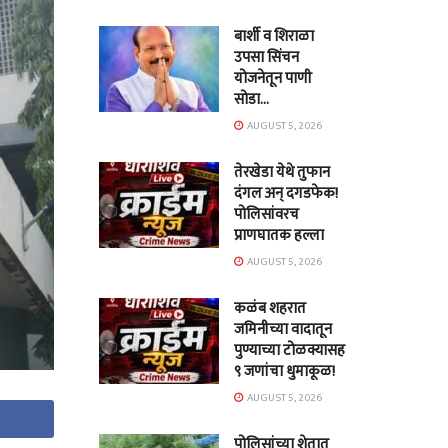
बार्शी व शिराळा
उपसा सिंचन
योजनेतून पाणी
सोडा…
AUGUST 5, 2026
तेरखेडा येथे तुफान
दंगल अन् दगडफेक!
पोलिसांवरच
प्राणघातक हल्ला
AUGUST 5, 2026
कळंब शहरात
जमिनीच्या वादातून
पुण्याच्या टोळक्यासह
९ जणांचा धुमाकूळ!
AUGUST 5, 2026
पोलिसांच्या शेतात