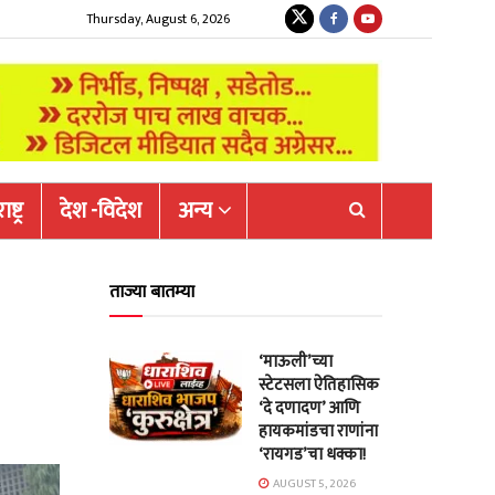
Thursday, August 6, 2026
ष्ट्र
देश -विदेश
अन्य
ताज्या बातम्या
‘माऊली’च्या
स्टेटसला ऐतिहासिक
‘दे दणादण’ आणि
हायकमांडचा राणांना
‘रायगड’चा धक्का!
AUGUST 5, 2026