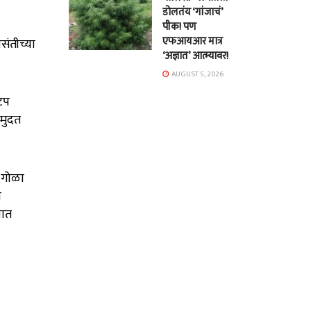
डोलतंय ‘गांजाचं’
पीक! पण
एफआयआर मात्र
पसंतीच्या
‘अज्ञात’ आत्म्यावर!
AUGUST 5, 2026
टप
 मुदत
ी गोळा
च
वात