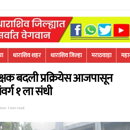
या
धाराशिव शहर
धाराशिव जिल्हा
मराठवाड़ा
महारा
्षक बदली प्रक्रियेस आजपासून
ंवर्ग १ ला संधी
ime: 1 min read