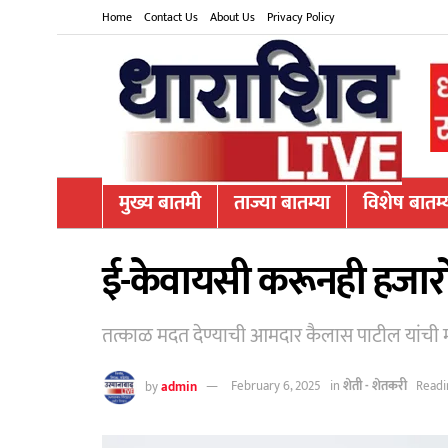
Home
Contact Us
About Us
Privacy Policy
मुख्य बातमी
ताज्या बातम्या
विशेष बातम्
ई-केवायसी करूनही हजारो
तत्काळ मदत देण्याची आमदार कैलास पाटील यांची
by
admin
February 6, 2025
in
शेती - शेतकरी
Readi