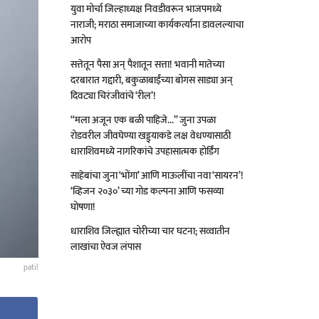
युवा मोर्चा जिल्हाध्यक्ष निवडीवरून भाजपमध्ये
नाराजी; मराठा समाजाच्या कार्यकर्त्यांना डावलल्याचा
आरोप
सत्तेतून पैसा अन् पैशातून सत्ता! भवानी मातेच्या
दरबारात गद्दारी, बकुळाबाईंच्या बोगस साड्या अन्
दिवट्या चिरंजीवांचे ‘रील’!
“मला अजून एक बळी पाहिजे…” जुना उपळा
रोडवरील जीवघेण्या खड्ड्याकडे लक्ष वेधण्यासाठी
धाराशिवमध्ये नागरिकांचे उपहासात्मक होर्डिंग
साहेबांचा जुना ‘भोंगा’ आणि माऊलींचा नवा ‘सायरन’!
‘व्हिजन २०३०’ च्या गोड कल्पना आणि फसव्या
घोषणा!
धाराशिव जिल्ह्यात चोरीच्या चार घटना; सव्वातीन
लाखांचा ऐवज लंपास
patil