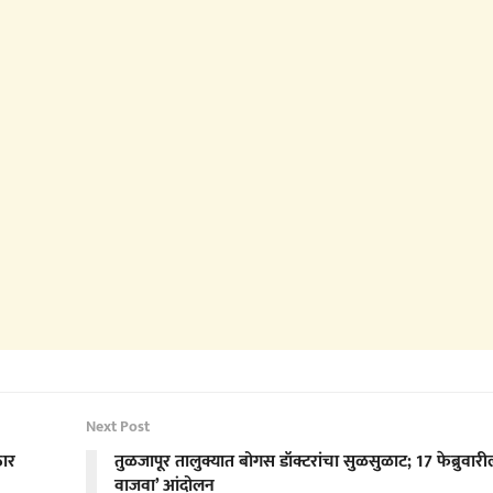
Next Post
ठार
तुळजापूर तालुक्यात बोगस डॉक्टरांचा सुळसुळाट; 17 फेब्रुवार
वाजवा’ आंदोलन