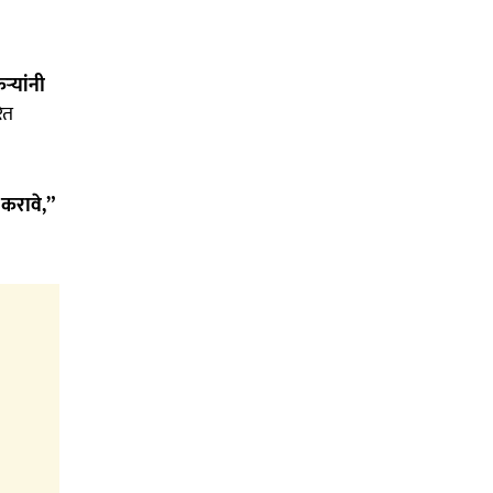
्यांनी
ित
 करावे,”