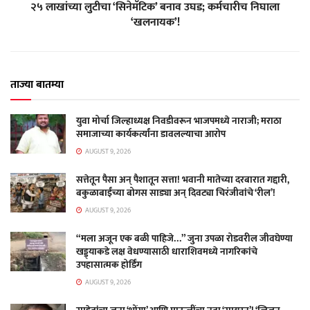
२५ लाखांच्या लुटीचा ‘सिनेमॅटिक’ बनाव उघड; कर्मचारीच निघाला
‘खलनायक’!
ताज्या बातम्या
युवा मोर्चा जिल्हाध्यक्ष निवडीवरून भाजपमध्ये नाराजी; मराठा
समाजाच्या कार्यकर्त्यांना डावलल्याचा आरोप
AUGUST 9, 2026
सत्तेतून पैसा अन् पैशातून सत्ता! भवानी मातेच्या दरबारात गद्दारी,
बकुळाबाईंच्या बोगस साड्या अन् दिवट्या चिरंजीवांचे ‘रील’!
AUGUST 9, 2026
“मला अजून एक बळी पाहिजे…” जुना उपळा रोडवरील जीवघेण्या
खड्ड्याकडे लक्ष वेधण्यासाठी धाराशिवमध्ये नागरिकांचे
उपहासात्मक होर्डिंग
AUGUST 9, 2026