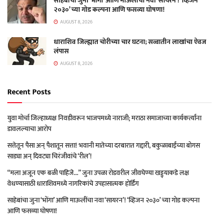
साहेबांचा जुना ‘भोंगा’ आणि माऊलींचा नवा ‘सायरन’! ‘व्हिजन
२०३०’ च्या गोड कल्पना आणि फसव्या घोषणा!
AUGUST 8, 2026
धाराशिव जिल्ह्यात चोरीच्या चार घटना; सव्वातीन लाखांचा ऐवज
लंपास
AUGUST 8, 2026
Recent Posts
युवा मोर्चा जिल्हाध्यक्ष निवडीवरून भाजपमध्ये नाराजी; मराठा समाजाच्या कार्यकर्त्यांना
डावलल्याचा आरोप
सत्तेतून पैसा अन् पैशातून सत्ता! भवानी मातेच्या दरबारात गद्दारी, बकुळाबाईंच्या बोगस
साड्या अन् दिवट्या चिरंजीवांचे ‘रील’!
“मला अजून एक बळी पाहिजे…” जुना उपळा रोडवरील जीवघेण्या खड्ड्याकडे लक्ष
वेधण्यासाठी धाराशिवमध्ये नागरिकांचे उपहासात्मक होर्डिंग
साहेबांचा जुना ‘भोंगा’ आणि माऊलींचा नवा ‘सायरन’! ‘व्हिजन २०३०’ च्या गोड कल्पना
आणि फसव्या घोषणा!