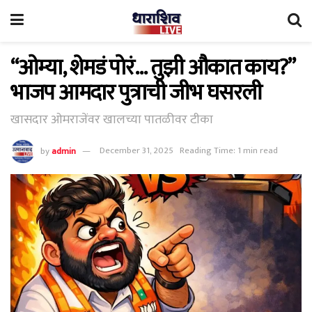
“ओम्या, शेमडं पोरं… तुझी औकात काय?”
भाजप आमदार पुत्राची जीभ घसरली
खासदार ओमराजेंवर खालच्या पातळीवर टीका
by
admin
December 31, 2025
Reading Time: 1 min read