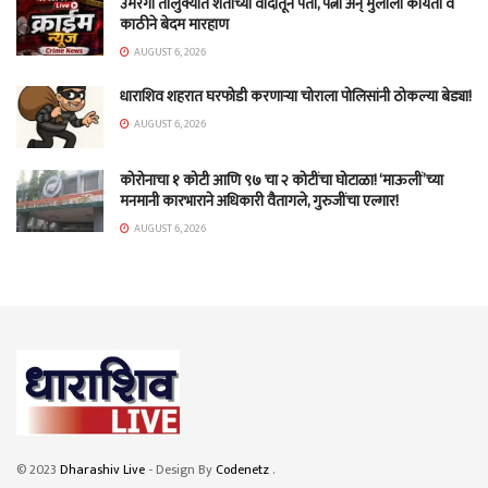
उमरगा तालुक्यात शेतीच्या वादातून पती, पत्नी अन् मुलाला कोयता व
काठीने बेदम मारहाण
AUGUST 6, 2026
धाराशिव शहरात घरफोडी करणाऱ्या चोराला पोलिसांनी ठोकल्या बेड्या!
AUGUST 6, 2026
कोरोनाचा १ कोटी आणि ९७ चा २ कोटींचा घोटाळा! ‘माऊलीं’च्या
मनमानी कारभाराने अधिकारी वैतागले, गुरुजींचा एल्गार!
AUGUST 6, 2026
© 2023
Dharashiv Live
- Design By
Codenetz
.