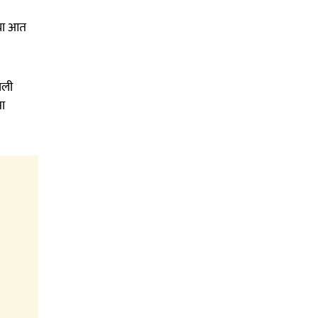
्या आत
ाली
सा