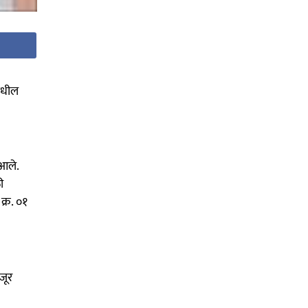
 मधील
 आले.
ी
क्र. ०१
जूर