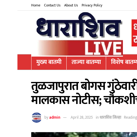
Home
Contact Us
About Us
Privacy Policy
मुख्य बातमी
ताज्या बातम्या
विशेष बातम्
तुळजापुरात बोगस गुंठेवार
मालकास नोटीस; चौकशी
by
admin
April 28, 2025
in
धाराशिव जिल्हा
Reading