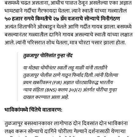
बसमध्ये चढत असताना, आधीच पाळत ठेवून असलेल्या एका अज्ञात
भामट्याने गर्दीचा गैरफायदा घेतला. त्याने स्वाती यांच्या गळ्यातील
५० हजार रुपये किमतीचे २७ ग्रॅम वजनाचे सोन्याचे मिनीगंठण
अत्यंत शिताफीने ओरबाडून घेतले आणि गर्दीत गायब झाला. बसमध्ये
बसल्यानंतर गळ्यातील दागिने गायब असल्याचे स्वाती यांच्या लक्षात
आले. त्यांनी परिसरात शोध घेतला, मात्र चोरटा पसार झाला होता.
तुळजापूर पोलिसांत गुन्हा नोंद
या मोठ्या चोमीनंतर स्वाती लहू माळी यांनी तातडीने
तुळजापूर पोलीस ठाणे गाठून फिर्याद दिली. त्यांनी दिलेल्या
प्रथम खबरीवरून (FIR) अज्ञात चोरट्याविरुद्ध भारतीय
न्याय संहिता (BNS) कलम ३०३(२) अंतर्गत चोरीचा गुन्हा
दाखल करण्यात आला आहे.
भाविकांमध्ये चिंतेचे वातावरण:
तुळजापूर बसस्थानकावर लागोपाठ दोन दिवसांत दोन भाविकांना
लक्ष्य करून सोन्याचे दागिने चोरीला गेल्याने दर्शनासाठी येणाऱ्या