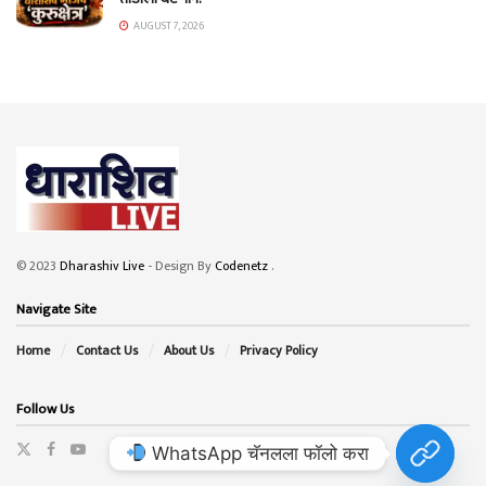
AUGUST 7, 2026
© 2023
Dharashiv Live
- Design By
Codenetz
.
Navigate Site
Home
Contact Us
About Us
Privacy Policy
Follow Us
WhatsApp चॅनलला फॉलो करा