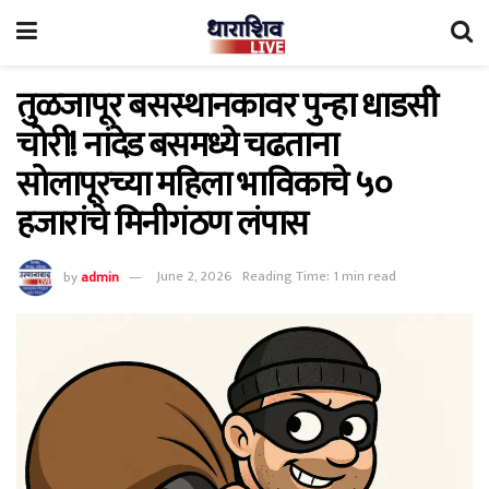
तुळजापूर बसस्थानकावर पुन्हा धाडसी
चोरी! नांदेड बसमध्ये चढताना
सोलापूरच्या महिला भाविकाचे ५०
हजारांचे मिनीगंठण लंपास
by
admin
June 2, 2026
Reading Time: 1 min read