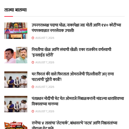
ताज्या बातम्या
उपनगराध्यक्ष पदाचा घोळ, नाकापेक्षा जड मोती आणि १४० कोटींच्या
पंचपक्वान्नात नगरसेवक उपाशी!
AUGUST 7, 2026
नियतीचा खेळ आणि संघाची खेळी: एका राजकीय वर्चस्वाची
‘इनसाईड स्टोरी’
AUGUST 7, 2026
घर फिरलं की वासे फिरतात! ओमराजेंची ‘दिल्लीवारी’ अन् राणा
पाटलांची ‘दुहेरी कात्री’!
AUGUST 7, 2026
पंतप्रधान मोदींची भेट घेत ओमराजे निंबाळकरांनी मांडल्या धाराशिवच्या
विकासाच्या मागण्या
AUGUST 7, 2026
राणेंचा ४ तासांचा ‘लेटमार्क’, बांधावरचे ‘नाट्य’ आणि निष्ठावंतांच्या
तोंडाला थेट पाने!