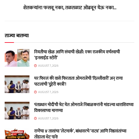
शेतकऱ्यांना फसवू नका, तळतळाट ओढवून घेऊ नका…
ताज्या बातम्या
नियतीचा खेळ आणि संघाची खेळी: एका राजकीय वर्चस्वाची
‘इनसाईड स्टोरी’
AUGUST 7, 2026
घर फिरलं की वासे फिरतात! ओमराजेंची ‘दिल्लीवारी’ अन् राणा
पाटलांची ‘दुहेरी कात्री’!
AUGUST 7, 2026
पंतप्रधान मोदींची भेट घेत ओमराजे निंबाळकरांनी मांडल्या धाराशिवच्या
विकासाच्या मागण्या
AUGUST 7, 2026
राणेंचा ४ तासांचा ‘लेटमार्क’, बांधावरचे ‘नाट्य’ आणि निष्ठावंतांच्या
तोंडाला थेट पाने!