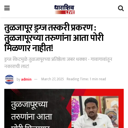
तुळजापूर ड्रग्ज तस्करी प्रकरण :
तुळजापूरच्या तरुणांना आता पोरी
मिळणार नाहीत!
ड्रग्ज रॅकेटमुळे तुळजापूरच्या प्रतिष्ठेला जबर धक्का - गावागावांतून
नकाराची लाट!
by
admin
March 27, 2025
Reading Time: 1 min read