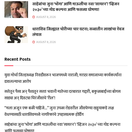
साहेबांचा जुना ‘भोंगा’ आणि माऊलींचा नवा ‘सायरन’! ‘व्हिजन
२०३०’ च्या गोड कल्पना आणि फसव्या घोषणा!
AUGUST 8, 2026
धाराशिव जिल्ह्यात चोरीच्या चार घटना; सव्वातीन लाखांचा ऐवज
लंपास
AUGUST 8, 2026
Recent Posts
युवा मोर्चा जिल्हाध्यक्ष निवडीवरून भाजपमध्ये नाराजी; मराठा समाजाच्या कार्यकर्त्यांना
डावलल्याचा आरोप
सत्तेतून पैसा अन् पैशातून सत्ता! भवानी मातेच्या दरबारात गद्दारी, बकुळाबाईंच्या बोगस
साड्या अन् दिवट्या चिरंजीवांचे ‘रील’!
“मला अजून एक बळी पाहिजे…” जुना उपळा रोडवरील जीवघेण्या खड्ड्याकडे लक्ष
वेधण्यासाठी धाराशिवमध्ये नागरिकांचे उपहासात्मक होर्डिंग
साहेबांचा जुना ‘भोंगा’ आणि माऊलींचा नवा ‘सायरन’! ‘व्हिजन २०३०’ च्या गोड कल्पना
आणि फसव्या घोषणा!