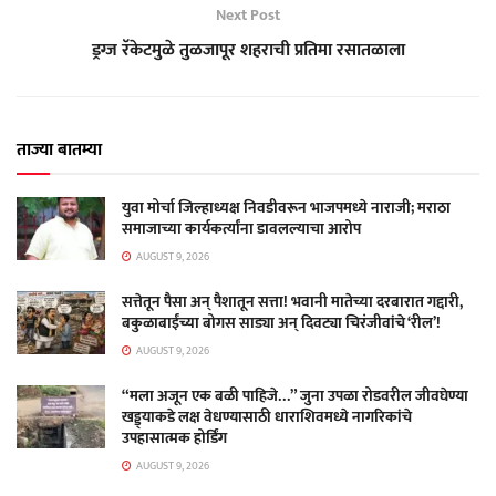
Next Post
ड्रग्ज रॅकेटमुळे तुळजापूर शहराची प्रतिमा रसातळाला
ताज्या बातम्या
युवा मोर्चा जिल्हाध्यक्ष निवडीवरून भाजपमध्ये नाराजी; मराठा
समाजाच्या कार्यकर्त्यांना डावलल्याचा आरोप
AUGUST 9, 2026
सत्तेतून पैसा अन् पैशातून सत्ता! भवानी मातेच्या दरबारात गद्दारी,
बकुळाबाईंच्या बोगस साड्या अन् दिवट्या चिरंजीवांचे ‘रील’!
AUGUST 9, 2026
“मला अजून एक बळी पाहिजे…” जुना उपळा रोडवरील जीवघेण्या
खड्ड्याकडे लक्ष वेधण्यासाठी धाराशिवमध्ये नागरिकांचे
उपहासात्मक होर्डिंग
AUGUST 9, 2026