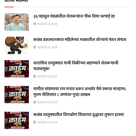
ताज्या बातम्या
३६ महसूल मंडळांतील शेतकऱ्यांना पीक विमा भरपाई द्या
AUGUST 9, 2026
कळंब बसस्थानकात महिलेच्या गळ्यातील सोन्याचे गंठन लंपास
AUGUST 9, 2026
धाराशिव तालुक्यात गायी विक्रीच्या बहाण्याने शेतकऱ्याची
फसवणूक!
AUGUST 9, 2026
मागील भांडणाचा राग मनात धरून अचलेर येथे एकास मारहाण;
मुरुम पोलिसांत ८ जणांवर गुन्हा दाखल
AUGUST 9, 2026
कळंब तालुक्यातील शिराढोण शिवारात वृद्धावर तुफान हल्ला!
AUGUST 9, 2026