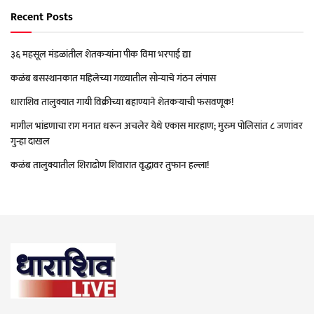
Recent Posts
३६ महसूल मंडळांतील शेतकऱ्यांना पीक विमा भरपाई द्या
कळंब बसस्थानकात महिलेच्या गळ्यातील सोन्याचे गंठन लंपास
धाराशिव तालुक्यात गायी विक्रीच्या बहाण्याने शेतकऱ्याची फसवणूक!
मागील भांडणाचा राग मनात धरून अचलेर येथे एकास मारहाण; मुरुम पोलिसांत ८ जणांवर
गुन्हा दाखल
कळंब तालुक्यातील शिराढोण शिवारात वृद्धावर तुफान हल्ला!