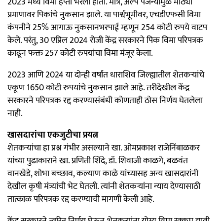
2023 मध्ये विमा हप्ता भरला होता. मात्र, अल्प पर्जन्यामुळे मोठ्या
प्रमाणावर पिकांचे नुकसान झाले. या पार्श्वभूमीवर, एचडीएफसी विमा
कंपनीने 25% आगाऊ नुकसानभरपाई म्हणून 254 कोटी रुपये वाटप
केले. परंतु, 30 एप्रिल 2024 रोजी केंद्र सरकारने पिक विमा परिपत्रक
काढून फक्त 257 कोटी रुपयांचा विमा मंजूर केला.
2023 आणि 2024 या दोन्ही वर्षांत धाराशिव जिल्ह्यातील शेतकऱ्यांचे
एकूण 1650 कोटी रुपयांचे नुकसान झाले आहे. तरीदेखील केंद्र
सरकारने परिपत्रक रद्द करण्यासंबंधी कोणताही ठोस निर्णय घेतलेला
नाही.
खासदारांचा एकजुटीचा प्रयत्न
शेतकऱ्यांचा हा प्रश्न गंभीर असल्याने खा. ओमप्रकाश राजेनिंबाळकर
यांच्या पुढाकाराने खा. प्रणिती शिंदे, डॉ. शिवाजी काळगे, बळवंत
वानखेडे, शोभा बच्छाव, कल्याण काळे यांच्यासह अन्य खासदारांनी
देखील कृषी मंत्र्यांची भेट घेतली. त्यांनी शेतकऱ्यांना न्याय देण्यासाठी
तात्काळ परिपत्रक रद्द करण्याची मागणी केली आहे.
केंद्र सरकारने त्वरित निर्णय घेऊन शेतकऱ्यांना योग्य विमा रक्कम द्यावी,