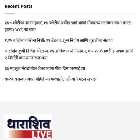
Recent Posts
२४० कोटींचा नवा ‘महाल’, १४ कोटींचे थकीत भाडे आणि मोक्याच्या जागेवर बांधा-वापरा-
हडपा (BOT) चा डाव!
१.१५ कोटींचा कोरोना निधी: ११ बैठका, शून्य निर्णय आणि गुरुजींचा संताप!
धाराशिव कृषी निविष्ठा घोटाळा: १४ अधिकाऱ्यांचे निलंबन, मात्र २९ शेतकरी उत्पादक आणि
२ निर्मिती कंपन्यांना ‘राजाश्रय’
३६ महसूल मंडळांतील शेतकऱ्यांना पीक विमा भरपाई द्या
कळंब बसस्थानकात महिलेच्या गळ्यातील सोन्याचे गंठन लंपास