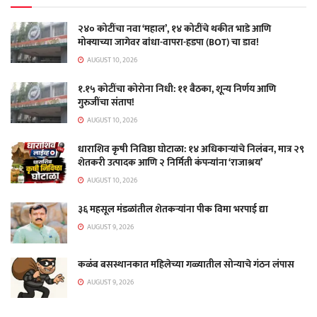
२४० कोटींचा नवा ‘महाल’, १४ कोटींचे थकीत भाडे आणि
मोक्याच्या जागेवर बांधा-वापरा-हडपा (BOT) चा डाव!
AUGUST 10, 2026
१.१५ कोटींचा कोरोना निधी: ११ बैठका, शून्य निर्णय आणि
गुरुजींचा संताप!
AUGUST 10, 2026
धाराशिव कृषी निविष्ठा घोटाळा: १४ अधिकाऱ्यांचे निलंबन, मात्र २९
शेतकरी उत्पादक आणि २ निर्मिती कंपन्यांना ‘राजाश्रय’
AUGUST 10, 2026
३६ महसूल मंडळांतील शेतकऱ्यांना पीक विमा भरपाई द्या
AUGUST 9, 2026
कळंब बसस्थानकात महिलेच्या गळ्यातील सोन्याचे गंठन लंपास
AUGUST 9, 2026