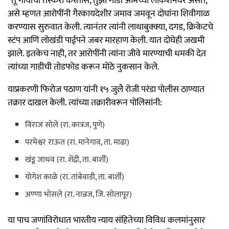
“तू गायीची तस्करी करतोस, तुझी गाडी आमच्या लोकेशनवर असते,”
असे म्हणत आरोपींनी गैरकायदेशीर जमाव जमवून दोघांना शिवीगाळ
करण्यास सुरुवात केली. त्यानंतर त्यांनी लाथाबुक्क्या, दगड, क्रिकेटचे
स्टंप आणि लोखंडी पाईपने जबर मारहाण केली. यात दोघेही जखमी
झाले. इतकेच नाही, तर आरोपींनी त्यांना जीवे मारण्याची धमकी देत
त्यांच्या गाडीची तोडफोड करून मोठे नुकसान केले.
याप्रकरणी फिरोज पठाण यांनी १५ जुलै रोजी परंडा पोलीस ठाण्यात
तक्रार दाखल केली. त्यांच्या तक्रारीवरून पोलिसांनी:
विराज सोले (रा. कात्रज, पुणे)
परमेश्वर राऊत (रा. मानेगाव, ता. माढा)
खंडू जाधव (रा. शेंद्री, ता. बार्शी)
योगेश काळे (रा. तांबेवाडी, ता. बार्शी)
अण्णा भोसले (रा. नान्नज, जि. सोलापूर)
या पाच जणांविरोधात भारतीय न्याय संहितेच्या विविध कलमांनुसार