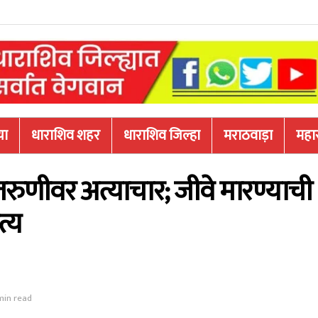
या
धाराशिव शहर
धाराशिव जिल्हा
मराठवाड़ा
महारा
तरुणीवर अत्याचार; जीवे मारण्याची
त्य
min read