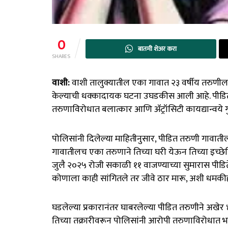
0
बातमी शेअर करा
SHARES
वाशी:
वाशी तालुक्यातील एका गावात २३ वर्षीय तरुणीला
केल्याची धक्कादायक घटना उघडकीस आली आहे. पीडित
तरुणाविरोधात बलात्कार आणि ॲट्रॉसिटी कायद्यान्वये
पोलिसांनी दिलेल्या माहितीनुसार, पीडित तरुणी गावाती
गावातीलच एका तरुणाने तिच्या घरी येऊन तिच्या इच्छेवि
जुलै २०२५ रोजी सकाळी ११ वाजण्याच्या सुमारास पीडिते
कोणाला काही सांगितले तर जीवे ठार मारू, अशी धमकीह
घडलेल्या प्रकारानंतर घाबरलेल्या पीडित तरुणीने अखेर
तिच्या तक्रारीवरून पोलिसांनी आरोपी तरुणाविरोधात 