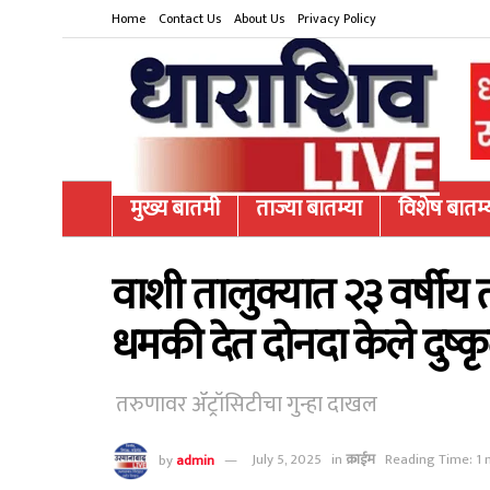
Home
Contact Us
About Us
Privacy Policy
मुख्य बातमी
ताज्या बातम्या
विशेष बातम्
वाशी तालुक्यात २३ वर्षीय 
धमकी देत दोनदा केले दुष्कृ
तरुणावर ॲट्रॉसिटीचा गुन्हा दाखल
by
admin
July 5, 2025
in
क्राईम
Reading Time: 1 