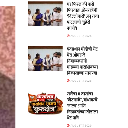
घर फिरलं की वासे
फिरतात! ओमराजेंची
‘दिल्लीवारी’ अन् राणा
पाटलांची ‘दुहेरी
कात्री’!
AUGUST 7, 2026
पंतप्रधान मोदींची भेट
घेत ओमराजे
निंबाळकरांनी
मांडल्या धाराशिवच्या
विकासाच्या मागण्या
AUGUST 7, 2026
राणेंचा ४ तासांचा
‘लेटमार्क’, बांधावरचे
‘नाट्य’ आणि
निष्ठावंतांच्या तोंडाला
थेट पाने!
AUGUST 7, 2026