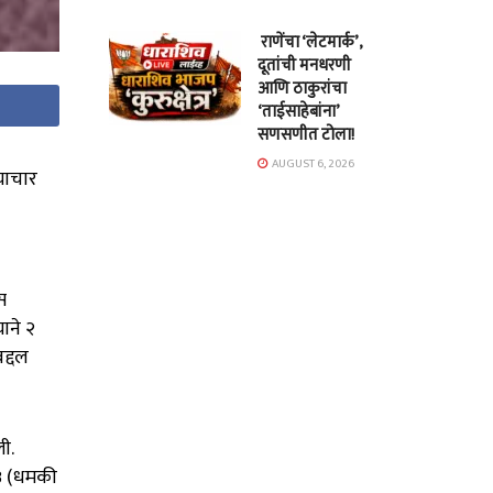
राणेंचा ‘लेटमार्क’,
दूतांची मनधरणी
आणि ठाकुरांचा
‘ताईसाहेबांना’
सणसणीत टोला!
AUGUST 6, 2026
याचार
स
ाने २
द्दल
ी.
३३ (धमकी