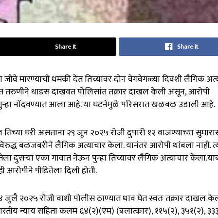
Share It
Share It
 जीवे मारण्याची धमकी देत तिच्यावर दोन वेगवेगळ्या दिवशी लैंगिक अत्
 तरुणीने धाडस दाखवत पोलिसांत तक्रार दाखल केली असून, आरोपी
 गुन्हा नोंदवण्यात आला आहे. या घटनेमुळे परिसरात खळबळ उडाली आहे.
ल तिच्या घरी असताना २९ जून २०२५ रोजी दुपारी १२ वाजण्याच्या सुमारा
रुद्ध बळजबरीने लैंगिक अत्याचार केला. यानंतर आरोपी थांबला नाही. त्य
ला दुसऱ्या एका गावात नेऊन पुन्हा तिच्यावर लैंगिक अत्याचार केला.याब
ी आरोपीने पीडितेला दिली होती.
 ४ जुलै २०२५ रोजी वाशी पोलीस ठाण्यात धाव घेत स्वतः तक्रार दाखल केल
भारतीय न्याय संहिता कलम ६४(२)(एम) (बलात्कार), ११५(२), ३५१(२), ३