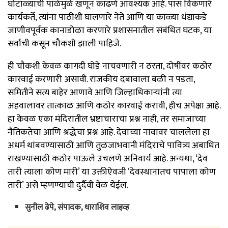
घोटाळ्याची पाळेमुळे खणून काढणे आवश्यक आहे. पास विकणारे
कार्यकर्ते, त्यांना पाठीशी घालणारे नेते आणि या काळ्या धंद्याकडे
जाणीवपूर्वक कानाडोळा करणारे प्रशासनातील संबंधित घटक, या
सर्वांची कसून चौकशी झाली पाहिजे.
ही चौकशी केवळ कागदी घोडे नाचवणारी न ठरता, दोषींवर कठोर
कारवाई करणारी असावी. राजकीय दबावाला बळी न पडता,
समितीने सत्य बाहेर आणावे आणि जिल्हाधिकाऱ्यांनी त्या
अहवालावर तात्काळ आणि कठोर कारवाई करावी, हीच अपेक्षा आहे.
हा केवळ एका मंदिरातील भ्रष्टाचाराचा प्रश्न नाही, तर समाजाच्या
नैतिकतेचा आणि श्रद्धेचा प्रश्न आहे. देवाच्या नावावर चाललेला हा
अधर्म थांबवण्यासाठी आणि तुळजाभवानी मंदिराचे पावित्र्य अबाधित
राखण्यासाठी कठोर पाऊले उचलणे अनिवार्य आहे. अन्यथा, ‘देव
तारी त्याला कोण मारी’ या उक्तीऐवजी ‘देवस्थानातच पापाला कोण
तारी’ असे म्हणण्याची दुर्दैवी वेळ येईल.
सुनील ढेपे, संपादक, धाराशिव लाइव्ह