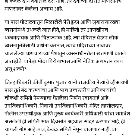
ही केवळ दोन वर्गांतील दरी नाही, तर देवाच्या दारात माणसानेच
माणसावर केलेला अन्याय आहे.
या पास घोटाळ्यातून मिळालेले पैसे ड्रग्ज आणि जुगारासारख्या
व्यसनांमध्ये उधळले जात होते, ही माहिती तर आणखीनच
धक्कादायक आणि चिंताजनक आहे. ज्या मंदिरात येऊन लोक
व्यसनमुक्तीसाठी प्रार्थना करतात, त्याच मंदिराच्या नावावर
चाललेल्या भ्रष्टाचाराच्या पैशातून व्यसनाधीनतेला खतपाणी घातले
जात होते, यापेक्षा मोठा विरोधाभास आणि नैतिक अधःपतन काय
असू शकते?
जिल्हाधिकारी कीर्ती कुमार पुजार यांनी राजकीय नेत्यांचे व्हीआयपी
पास तूर्त बंद करण्याचा आणि पाच उच्चस्तरीय अधिकाऱ्यांची
चौकशी समिती नेमण्याचा घेतलेला निर्णय स्वागतार्ह आहे.
उपजिल्हाधिकारी, निवासी उपजिल्हाधिकारी, मंदिर तहसीलदार,
पोलीस उपअधीक्षक आणि मुख्य कार्यकारी अधिकारी यांचा समावेश
असलेली ही समिती आठ दिवसांत अहवाल सादर करणार आहे, ही
चांगली गोष्ट आहे. मात्र, केवळ समिती नेमून चालणार नाही. या