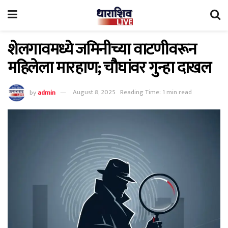
शेलगावमध्ये जमिनीच्या वाटणीवरून
महिलेला मारहाण; चौघांवर गुन्हा दाखल
by
admin
August 8, 2025
Reading Time: 1 min read