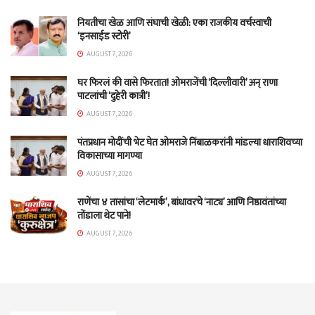
नियतीचा खेळ आणि संघाची खेळी: एका राजकीय वर्चस्वाची
‘इनसाईड स्टोरी’
AUGUST 7, 2026
घर फिरलं की वासे फिरतात! ओमराजेंची ‘दिल्लीवारी’ अन् राणा
पाटलांची ‘दुहेरी कात्री’!
AUGUST 7, 2026
पंतप्रधान मोदींची भेट घेत ओमराजे निंबाळकरांनी मांडल्या धाराशिवच्या
विकासाच्या मागण्या
AUGUST 7, 2026
राणेंचा ४ तासांचा ‘लेटमार्क’, बांधावरचे ‘नाट्य’ आणि निष्ठावंतांच्या
तोंडाला थेट पाने!
AUGUST 7, 2026