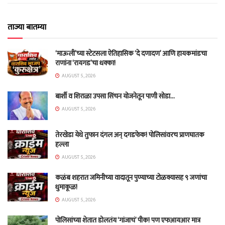
ताज्या बातम्या
‘माऊली’च्या स्टेटसला ऐतिहासिक ‘दे दणादण’ आणि हायकमांडचा
राणांना ‘रायगड’चा धक्का!
AUGUST 5, 2026
बार्शी व शिराळा उपसा सिंचन योजनेतून पाणी सोडा…
AUGUST 5, 2026
तेरखेडा येथे तुफान दंगल अन् दगडफेक! पोलिसांवरच प्राणघातक
हल्ला
AUGUST 5, 2026
कळंब शहरात जमिनीच्या वादातून पुण्याच्या टोळक्यासह ९ जणांचा
धुमाकूळ!
AUGUST 5, 2026
पोलिसांच्या शेतात डोलतंय ‘गांजाचं’ पीक! पण एफआयआर मात्र