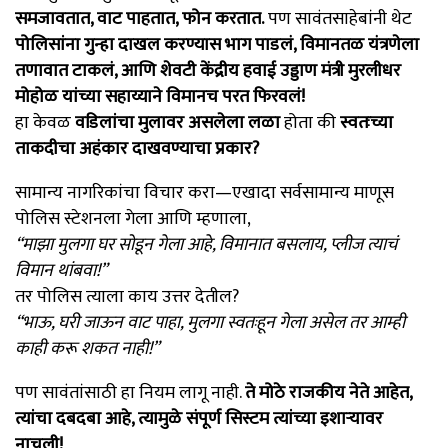
समजावतात, वाट पाहतात, फोन करतात.
पण सावंतसाहेबांनी थेट
पोलिसांना गुन्हा दाखल करण्यास भाग पाडलं, विमानतळ यंत्रणेला
तणावात टाकलं, आणि शेवटी केंद्रीय हवाई उड्डाण मंत्री मुरलीधर
मोहोळ यांच्या सहाय्याने विमानच परत फिरवलं!
हा केवळ
वडिलांचा मुलावर असलेला लळा
होता की
स्वतःच्या
ताकदीचा अहंकार दाखवण्याचा प्रकार?
सामान्य नागरिकांचा विचार करा—एखादा सर्वसामान्य माणूस
पोलिस स्टेशनला गेला आणि म्हणाला,
“माझा मुलगा घर सोडून गेला आहे, विमानात बसलाय, प्लीज त्याचं
विमान थांबवा!”
तर पोलिस त्याला काय उत्तर देतील?
“भाऊ, घरी जाऊन वाट पाहा, मुलगा स्वतःहून गेला असेल तर आम्ही
काही करू शकत नाही!”
पण सावंतांसाठी हा नियम लागू नाही.
ते मोठे राजकीय नेते आहेत,
त्यांचा दबदबा आहे, त्यामुळे संपूर्ण सिस्टम त्यांच्या इशाऱ्यावर
नाचली!