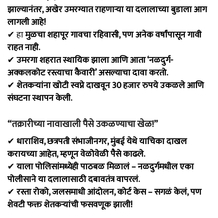
झाल्यानंतर, अखेर उमरग्यात राहणाऱ्या या दलालाच्या बुडाला आग
लागली आहे!
✔ हा
मुळचा शहापूर गावचा रहिवासी, पण अनेक वर्षांपासून गावी
राहत नाही.
✔
उमरगा शहरात स्थायिक झाला आणि आता ‘नळदुर्ग-
अक्कलकोट रस्त्याचा कैवारी’ असल्याचा दावा करतो.
✔
शेतकऱ्यांना खोटी स्वप्ने दाखवून 30 हजार रुपये उकळले आणि
संघटना स्थापन केली.
“तक्रारीच्या नावाखाली पैसे उकळण्याचा खेळ!”
✔
धाराशिव, छत्रपती संभाजीनगर, मुंबई येथे याचिका दाखल
करायच्या आहेत, म्हणून वेळोवेळी पैसे काढले.
✔
याला पोलिसांमध्येही पाठबळ मिळालं – नळदुर्गमधील एका
पोलीसाने या दलालासाठी दबावतंत्र वापरलं.
✔
रस्ता रोको, जलसमाधी आंदोलन, कोर्ट केस – सगळं केलं, पण
शेवटी फक्त शेतकऱ्यांची फसवणूक झाली!