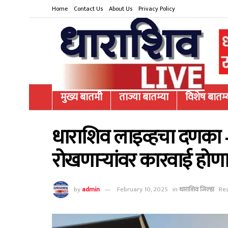
Home
Contact Us
About Us
Privacy Policy
मुख्य बातमी
ताज्या बातम्या
विशेष बातम्
धाराशिव लाइव्हचा दणका – 
रोखणाऱ्यांवर कारवाई होणा
by
admin
February 10, 2025
in
धाराशिव जिल्हा
Rea