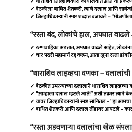
✔
धाराशिव जिल्हाधिकारी कार्यालयात आज या प्रकरण
✔ बैठकीला
बाधित शेतकरी, त्यांचे दलाल आणि सार्वज
✔
जिल्हाधिकाऱ्यांनी स्पष्ट शब्दांत बजावले – “मो
“रस्ता बंद, लोकांचे हाल, अपघात वाढले
✔
रुग्णवाहिका अडतात, अपघात वाढले आहेत, लोकांना त्र
✔
चार पदरी महामार्ग रद्द करून, आता जुना रस्ता डा
“धाराशिव लाइव्हचा दणका – दलालांची तक
✔
बैठकीत उमरग्याच्या दलालाने धाराशिव लाइव्हच्या 
✔
“आम्हाला दलाल म्हटले जाते!” अशी तक्रार त्याने केल
✔
यावर जिल्हाधिकाऱ्यांनी स्पष्ट सांगितलं – “हा आमचा
✔
बाधित शेतकरी आणि दलाल तोंडावर आपटले – कारण
“रस्ता अडवणाऱ्या दलालांचा खेळ संपला