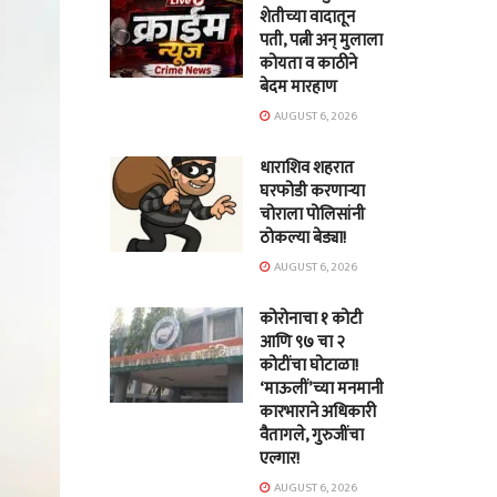
शेतीच्या वादातून
पती, पत्नी अन् मुलाला
कोयता व काठीने
बेदम मारहाण
AUGUST 6, 2026
धाराशिव शहरात
घरफोडी करणाऱ्या
चोराला पोलिसांनी
ठोकल्या बेड्या!
AUGUST 6, 2026
कोरोनाचा १ कोटी
आणि ९७ चा २
कोटींचा घोटाळा!
‘माऊलीं’च्या मनमानी
कारभाराने अधिकारी
वैतागले, गुरुजींचा
एल्गार!
AUGUST 6, 2026