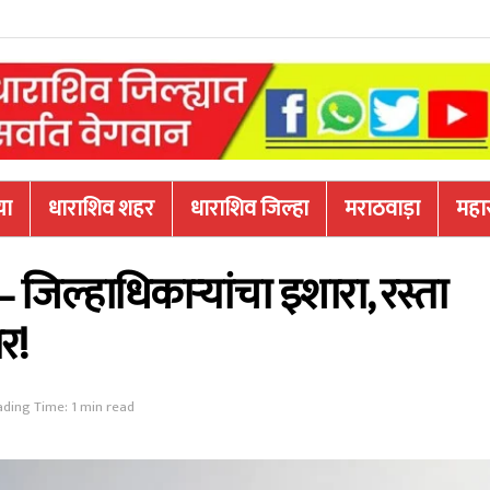
या
धाराशिव शहर
धाराशिव जिल्हा
मराठवाड़ा
महारा
जिल्हाधिकाऱ्यांचा इशारा, रस्ता
र!
ding Time: 1 min read