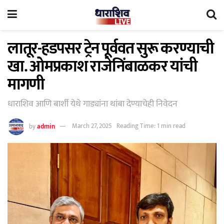
लातूर-हडपसर ट्रेन पूर्ववत सुरू करण्याची
खा. ओमप्रकाश राजेनिंबाळकर यांची
मागणी
धाराशिव आणि बार्शी येथे गाड्यांना थांबा देण्याचेही निवेदन
by
admin
March 27, 2025
Reading Time: 1 min read