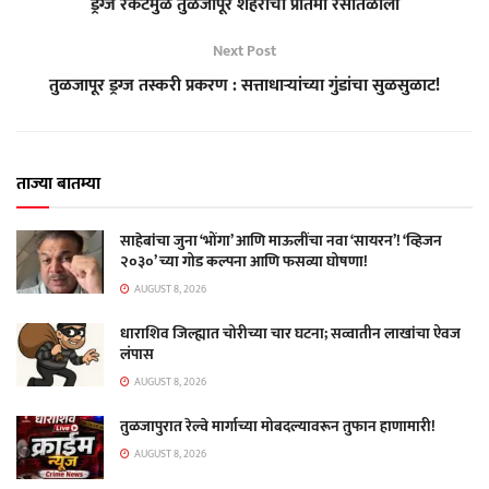
ड्रग्ज रॅकेटमुळे तुळजापूर शहराची प्रतिमा रसातळाला
Next Post
तुळजापूर ड्रग्ज तस्करी प्रकरण : सत्ताधाऱ्यांच्या गुंडांचा सुळसुळाट!
ताज्या बातम्या
साहेबांचा जुना ‘भोंगा’ आणि माऊलींचा नवा ‘सायरन’! ‘व्हिजन
२०३०’ च्या गोड कल्पना आणि फसव्या घोषणा!
AUGUST 8, 2026
धाराशिव जिल्ह्यात चोरीच्या चार घटना; सव्वातीन लाखांचा ऐवज
लंपास
AUGUST 8, 2026
तुळजापुरात रेल्वे मार्गाच्या मोबदल्यावरून तुफान हाणामारी!
AUGUST 8, 2026