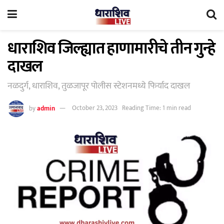
धाराशिव जिल्ह्यात हाणामारीचे तीन गुन्हे
दाखल
नळदुर्ग, धाराशिव, तुळजापूर पोलीस स्टेशनमध्ये फिर्याद दाखल
by
admin
October 23, 2023
Reading Time: 1 min read