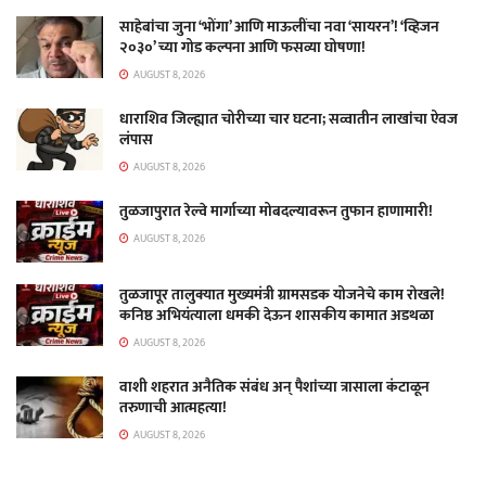
साहेबांचा जुना ‘भोंगा’ आणि माऊलींचा नवा ‘सायरन’! ‘व्हिजन
२०३०’ च्या गोड कल्पना आणि फसव्या घोषणा!
AUGUST 8, 2026
धाराशिव जिल्ह्यात चोरीच्या चार घटना; सव्वातीन लाखांचा ऐवज
लंपास
AUGUST 8, 2026
तुळजापुरात रेल्वे मार्गाच्या मोबदल्यावरून तुफान हाणामारी!
AUGUST 8, 2026
तुळजापूर तालुक्यात मुख्यमंत्री ग्रामसडक योजनेचे काम रोखले!
कनिष्ठ अभियंत्याला धमकी देऊन शासकीय कामात अडथळा
AUGUST 8, 2026
वाशी शहरात अनैतिक संबंध अन् पैशांच्या त्रासाला कंटाळून
तरुणाची आत्महत्या!
AUGUST 8, 2026