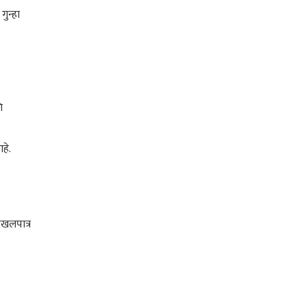
ुन्हा
ि
हे.
दखलपात्र