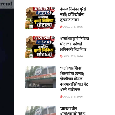
केवळ निलंबन पुरेसे
नाही; दरोडेखोरांना
तुरुंगात टाका!
AUGUST 6, 2026
धाराशिव कृषी निविष्ठा
घोटाळा : कोणते
अधिकारी निलंबित?
AUGUST 6, 2026
‘चलो धाराशिव!’
शिक्षकांचा एल्गार;
झेडपीच्या भोंगळ
कारभाराविरोधात थेट
धरणे आंदोलन!
AUGUST 6, 2026
‘आपला जीव
धाराशिव’ की ‘जि.प.