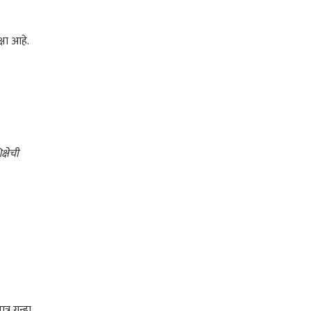
्षा आहे.
त
्षेची
र गुन्हा