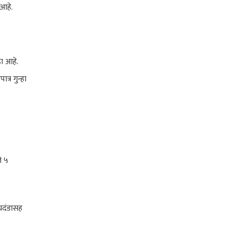
 आहे.
ा आहे.
्र गुन्हा
े ५
्यदंडासह