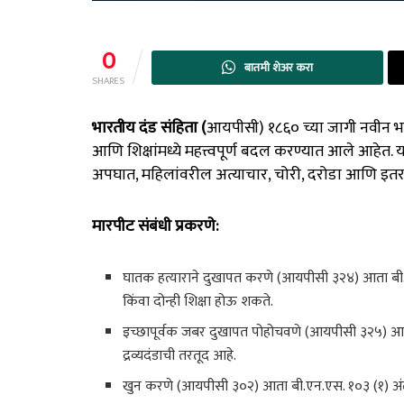
0
बातमी शेअर करा
SHARES
भारतीय दंड संहिता (
आयपीसी) १८६० च्या जागी नवीन भारती
आणि शिक्षांमध्ये महत्त्वपूर्ण बदल करण्यात आले आहे
अपघात, महिलांवरील अत्याचार, चोरी, दरोडा आणि इतर अन
मारपीट संबंधी प्रकरणे:
घातक हत्याराने दुखापत करणे (आयपीसी ३२४) आता बी.एन.एस
किंवा दोन्ही शिक्षा होऊ शकते.
इच्छापूर्वक जबर दुखापत पोहोचवणे (आयपीसी ३२५) आता ब
द्रव्यदंडाची तरतूद आहे.
खुन करणे (आयपीसी ३०२) आता बी.एन.एस. १०३ (१) अंतर्गत