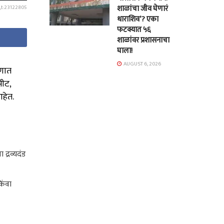
शाळांचा जीव घेणारं
,t:23122805
धाराशिव’? एका
फटक्यात ५६
शाळांवर प्रशासनाचा
घाला!
AUGUST 6, 2026
रणात
पीट,
आहेत.
द्रव्यदंड
िंवा