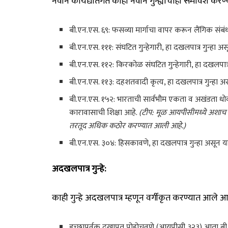
नवीन कायद्यांतर्गत काही नवीन गुन्ह्यांचाही समावेश क
बी.एन.एस. ६९: फसव्या मार्गाचा वापर करून लैंगिक संबंध 
बी.एन.एस. १११: संघटित गुन्हेगारी, हा दखलपात्र गुन्हा 
बी.एन.एस. ११२: किरकोळ संघटित गुन्हेगारी, हा दखलपात्र 
बी.एन.एस. ११३: दहशतवादी कृत्य, हा दखलपात्र गुन्हा अस
बी.एन.एस. १५२: भारताची सार्वभौम एकता व अखंडता धोक्य
कारावासाची शिक्षा आहे.
(टीप: मूळ आयपीसीमध्ये अशाच स्
तरतूद अधिक कठोर करण्यात आली आहे.)
बी.एन.एस. ३०४: हिसकावणे, हा दखलपात्र गुन्हा असून यास
अदखलपात्र गुन्हे:
काही गुन्हे अदखलपात्र म्हणून वर्गीकृत करण्यात आल
इच्छापूर्वक दुखापत पोहोचवणे (आयपीसी ३२३) आता बी.एन.