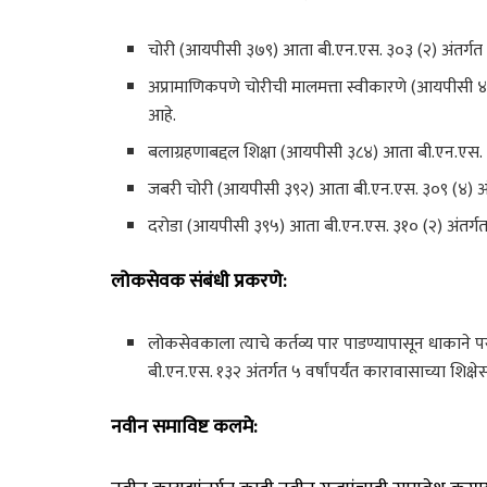
चोरी (आयपीसी ३७९) आता बी.एन.एस. ३०३ (२) अंतर्गत ३ वर
अप्रामाणिकपणे चोरीची मालमत्ता स्वीकारणे (आयपीसी ४११)
आहे.
बलाग्रहणाबद्दल शिक्षा (आयपीसी ३८४) आता बी.एन.एस. ३०८ 
जबरी चोरी (आयपीसी ३९२) आता बी.एन.एस. ३०९ (४) अंतर्गत
दरोडा (आयपीसी ३९५) आता बी.एन.एस. ३१० (२) अंतर्गत १० 
लोकसेवक संबंधी प्रकरणे:
लोकसेवकाला त्याचे कर्तव्य पार पाडण्यापासून धाकाने
बी.एन.एस. १३२ अंतर्गत ५ वर्षांपर्यंत कारावासाच्या शिक्ष
नवीन समाविष्ट कलमे: