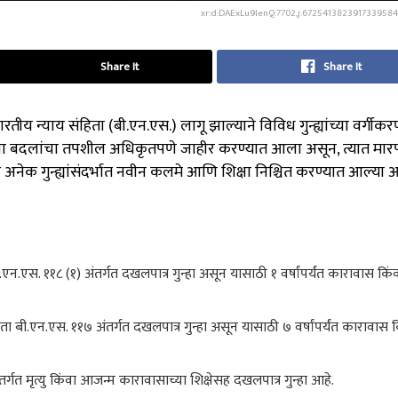
xr:d:DAExLu9lenQ:7702,j:6725413823917339584
Share It
Share It
य न्याय संहिता (बी.एन.एस.) लागू झाल्याने विविध गुन्ह्यांच्या वर्गीक
त. या बदलांचा तपशील अधिकृतपणे जाहीर करण्यात आला असून, त्यात मार
ेक गुन्ह्यांसंदर्भात नवीन कलमे आणि शिक्षा निश्चित करण्यात आल्या 
. ११८ (१) अंतर्गत दखलपात्र गुन्हा असून यासाठी १ वर्षांपर्यंत कारावास किंवा 
ी.एन.एस. ११७ अंतर्गत दखलपात्र गुन्हा असून यासाठी ७ वर्षांपर्यंत कारावास क
 मृत्यु किंवा आजन्म कारावासाच्या शिक्षेसह दखलपात्र गुन्हा आहे.