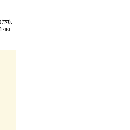
)(एम),
णि गाव