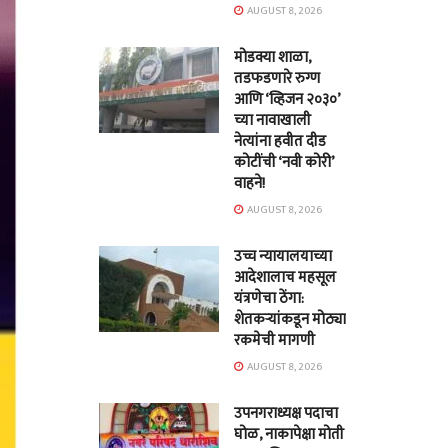
AUGUST 8, 2026
मोडक्या शाळा,
तडफडणारे रुग्ण
आणि ‘व्हिजन २०३०’
च्या नावाखाली
नेत्यांना हवीत दीड
कोटींची ‘नवी कोरी’
वाहने!
AUGUST 8, 2026
उच्च न्यायालयाच्या
आदेशालाच महसूल
यंत्रणेचा ठेंगा:
शेतकऱ्यांकडून मोठ्या
रकमेची मागणी
AUGUST 8, 2026
उपनगराध्यक्ष पदाचा
घोळ, नाकापेक्षा मोती