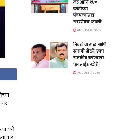
जड आणि १४०
कोटींच्या
पंचपक्वान्नात
नगरसेवक उपाशी!
AUGUST 8, 2026
नियतीचा खेळ आणि
संघाची खेळी: एका
राजकीय वर्चस्वाची
‘इनसाईड स्टोरी’
AUGUST 7, 2026
ेच्या
यावर
्या घरी
्याचार