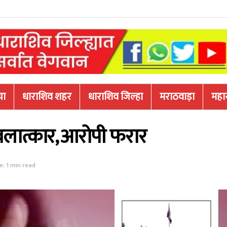
या
धाराशिव शहर
धाराशिव जिल्हा
मराठवाड़ा
महारा
बलात्कार, आरोपी फरार
: 1 min read