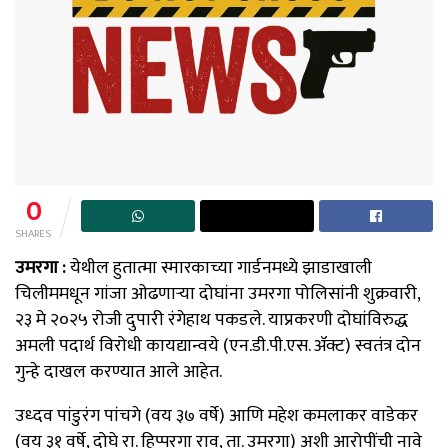
0
SHARES
उमरगा :
येथील हुतात्मा स्मारकाच्या गार्डनमध्ये झाडाखाली
चिलीममधून गांजा ओढणाऱ्या दोघांना उमरगा पोलिसांनी शुक्रवारी,
२३ मे २०२५ रोजी दुपारी रंगेहाथ पकडले. याप्रकरणी दोघांविरुद्ध
अमली पदार्थ विरोधी कायद्यान्वये (एन.डी.पी.एस. ॲक्ट) स्वतंत्र दोन
गुन्हे दाखल करण्यात आले आहेत.
उध्दव पांडुरंग पांचगे (वय ३७ वर्षे) आणि महेश कमलाकर वाडेकर
(वय ३१ वर्षे, दोघे रा. हिप्परगा राव, ता. उमरगा) अशी आरोपींची नावे