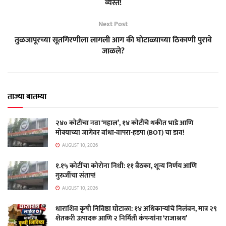
व्यस्त!
Next Post
तुळजापूरच्या सूतगिरणीला लागली आग की घोटाळ्याच्या ठिकाणी पुरावे
जाळले?
ताज्या बातम्या
२४० कोटींचा नवा ‘महाल’, १४ कोटींचे थकीत भाडे आणि
मोक्याच्या जागेवर बांधा-वापरा-हडपा (BOT) चा डाव!
AUGUST 10, 2026
१.१५ कोटींचा कोरोना निधी: ११ बैठका, शून्य निर्णय आणि
गुरुजींचा संताप!
AUGUST 10, 2026
धाराशिव कृषी निविष्ठा घोटाळा: १४ अधिकाऱ्यांचे निलंबन, मात्र २९
शेतकरी उत्पादक आणि २ निर्मिती कंपन्यांना ‘राजाश्रय’