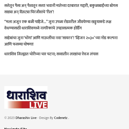
सत्तेतून पैसा अन् पैशातून सत्ता! भवानी मातेच्या दरबारात गद्दारी, बकुळाबाईंच्या बोगस
साड्या अन् दिवट्या चिरंजीवांचे ‘रील’!
“मला अजून एक बळी पाहिजे…” जुना उपळा रोडवरील जीवघेण्या खड्ड्याकडे लक्ष
वेधण्यासाठी धाराशिवमध्ये नागरिकांचे उपहासात्मक होर्डिंग
साहेबांचा जुना ‘भोंगा’ आणि माऊलींचा नवा ‘सायरन’! ‘व्हिजन २०३०’ च्या गोड कल्पना
आणि फसव्या घोषणा!
धाराशिव जिल्ह्यात चोरीच्या चार घटना; सव्वातीन लाखांचा ऐवज लंपास
© 2023
Dharashiv Live
- Design By
Codenetz
.