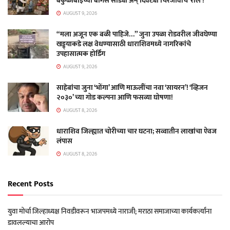
बकुळाबाईंच्या बोगस साड्या अन् दिवट्या चिरंजीवांचे ‘रील’!
AUGUST 9, 2026
“मला अजून एक बळी पाहिजे…” जुना उपळा रोडवरील जीवघेण्या
खड्ड्याकडे लक्ष वेधण्यासाठी धाराशिवमध्ये नागरिकांचे
उपहासात्मक होर्डिंग
AUGUST 9, 2026
साहेबांचा जुना ‘भोंगा’ आणि माऊलींचा नवा ‘सायरन’! ‘व्हिजन
२०३०’ च्या गोड कल्पना आणि फसव्या घोषणा!
AUGUST 8, 2026
धाराशिव जिल्ह्यात चोरीच्या चार घटना; सव्वातीन लाखांचा ऐवज
लंपास
AUGUST 8, 2026
Recent Posts
युवा मोर्चा जिल्हाध्यक्ष निवडीवरून भाजपमध्ये नाराजी; मराठा समाजाच्या कार्यकर्त्यांना
डावलल्याचा आरोप