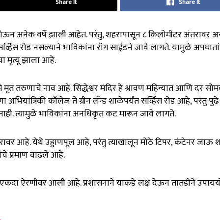
Share It
Share It
 होऊन अनेक वर्षे झाली आहेत. परंतु, शहरापासून ८ किलोमीटर अंतरावर अ
सर्व्हिस रोड नसल्याने भाविकांना रॉंग साईडने जावे लागते. यामुळे अपघातां
मृत्यू झाला आहे.
से मृत तरुणाचे नाव आहे. सिद्धेश्वर मंदिर हे श्रावण महिन्यात आणि दर सोम
ियांत्रिकी कॉलेज ते ग्रीन लॅन्ड शाळेपर्यंत सर्व्हिस रोड आहे, परंतु पुढ
 नाही. त्यामुळे भाविकांना अनधिकृत कट मारून जावे लागते.
तरावर आहे. येथे उड्डाणपूल आहे, परंतु त्याखालून मोठे टिपर, कंटेनर जाऊ
ंचे प्रमाण वाढले आहे.
्हा एकदा ऐरणीवर आली आहे. प्रशासनाने याकडे लक्ष देऊन तातडीने उपाय