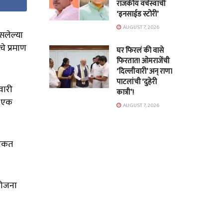
राजकीय वर्चस्वाची
‘इनसाईड स्टोरी’
AUGUST 7, 2026
सलेल्या
चे प्रमाण
घर फिरलं की वासे
फिरतात! ओमराजेंची
‘दिल्लीवारी’ अन् राणा
पाटलांची ‘दुहेरी
वारी
कात्री’!
े एक
AUGUST 7, 2026
 शकत
योजना