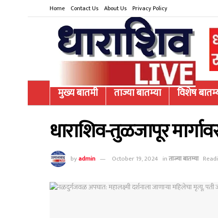
Home
Contact Us
About Us
Privacy Policy
मुख्य बातमी
ताज्या बातम्या
विशेष बातम्
धाराशिव-तुळजापूर मार्गावर
by
admin
October 19, 2024
in
ताज्या बातम्या
Readi