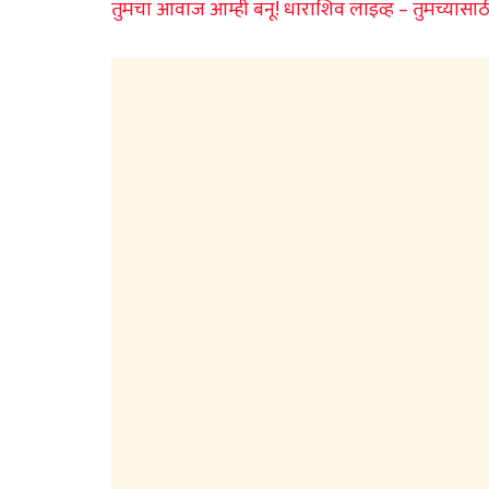
तुमचा आवाज आम्ही बनू! धाराशिव लाइव्ह – तुमच्यासाठ