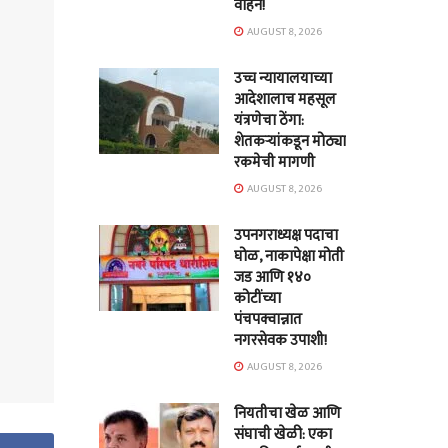
वाहने!
AUGUST 8, 2026
उच्च न्यायालयाच्या
आदेशालाच महसूल
यंत्रणेचा ठेंगा:
शेतकऱ्यांकडून मोठ्या
रकमेची मागणी
AUGUST 8, 2026
उपनगराध्यक्ष पदाचा
घोळ, नाकापेक्षा मोती
जड आणि १४०
कोटींच्या
पंचपक्वान्नात
नगरसेवक उपाशी!
AUGUST 8, 2026
नियतीचा खेळ आणि
संघाची खेळी: एका