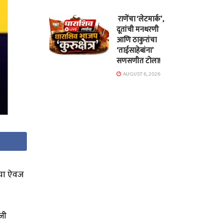
राणेंचा ‘लेटमार्क’,
दूतांची मनधरणी
आणि ठाकुरांचा
‘ताईसाहेबांना’
सणसणीत टोला!
AUGUST 6, 2026
ंचा ऐवज
जी