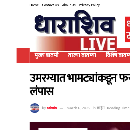
Home
Contact Us
About Us
Privacy Policy
मुख्य बातमी
ताज्या बातम्या
विशेष बातम्
उमरग्यात भामट्यांकडून फ
लंपास
by
admin
March 6, 2025
in
क्राईम
Reading Time: