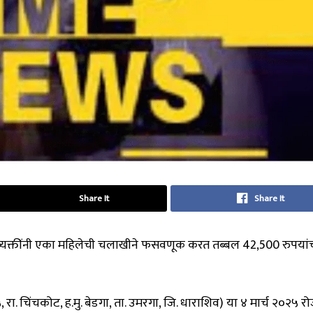
Share It
Share It
क्तींनी एका महिलेची चलाखीने फसवणूक करत तब्बल 42,500 रुपया
रा. चिंचकोट, ह.मु. बेडगा, ता. उमरगा, जि. धाराशिव) या ४ मार्च २०२५ रो