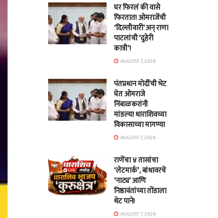
घर फिरलं की वासे
फिरतात! ओमराजेंची
‘दिल्लीवारी’ अन् राणा
पाटलांची ‘दुहेरी
कात्री’!
AUGUST 7, 2026
पंतप्रधान मोदींची भेट
घेत ओमराजे
निंबाळकरांनी
मांडल्या धाराशिवच्या
विकासाच्या मागण्या
AUGUST 7, 2026
राणेंचा ४ तासांचा
‘लेटमार्क’, बांधावरचे
‘नाट्य’ आणि
निष्ठावंतांच्या तोंडाला
थेट पाने!
AUGUST 7, 2026