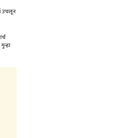
्स उचलून
र्च
ुन्हा