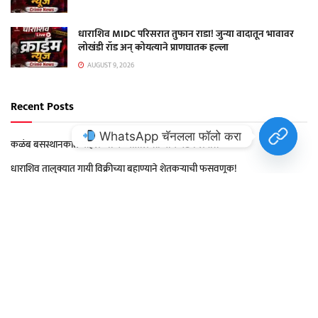
धाराशिव MIDC परिसरात तुफान राडा! जुन्या वादातून भावावर
लोखंडी रॉड अन् कोयत्याने प्राणघातक हल्ला
AUGUST 9, 2026
Recent Posts
WhatsApp चॅनलला फॉलो करा
कळंब बसस्थानकात महिलेच्या गळ्यातील सोन्याचे गंठन लंपास
धाराशिव तालुक्यात गायी विक्रीच्या बहाण्याने शेतकऱ्याची फसवणूक!
मागील भांडणाचा राग मनात धरून अचलेर येथे एकास मारहाण; मुरुम पोलिसांत ८ जणांवर
गुन्हा दाखल
कळंब तालुक्यातील शिराढोण शिवारात वृद्धावर तुफान हल्ला!
धाराशिव MIDC परिसरात तुफान राडा! जुन्या वादातून भावावर लोखंडी रॉड अन् कोयत्याने
प्राणघातक हल्ला